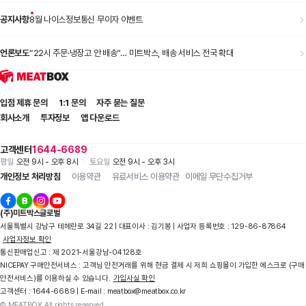
공지사항
8월 나이스정보통신 무이자 이벤트
언론보도
“22시 주문·냉장고 안 배송”… 미트박스, 배송 서비스 전국 확대
입점 제휴 문의
1:1 문의
자주 묻는 질문
회사소개
투자정보
앱 다운로드
고객센터
1644-6689
평일
오전 9시 - 오후 8시
토요일
오전 9시 - 오후 3시
개인정보 처리방침
이용약관
유료서비스 이용약관
이메일 무단수집거부
(주)미트박스글로벌
서울특별시 강남구 테헤란로 34길 22 | 대표이사 : 김기봉 | 사업자 등록번호 : 129-86-87864
사업자정보 확인
통신판매업신고 : 제 2021-서울강남-04128호
NICEPAY 구매안전서비스 : 고객님 안전거래를 위해 현금 결제 시 저희 쇼핑몰이 가입한 에스크로 (구매
안전서비스)를 이용하실 수 있습니다.
가입사실 확인
고객센터 : 1644-6689 | E-mail : meatbox@meatbox.co.kr
© MEATBOX All rights reserved