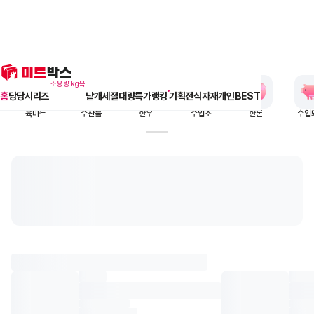
1
/
20
배너
메인 페이지 바로가기
소용량 kg육
홈
당당시리즈
낱개
세절
대량특가
랭킹
알람아이콘
기획전
식자재
개인BEST
육마트
수산물
한우
수입소
한돈
수입