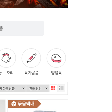
품
닭ㆍ오리
육가공품
양념육