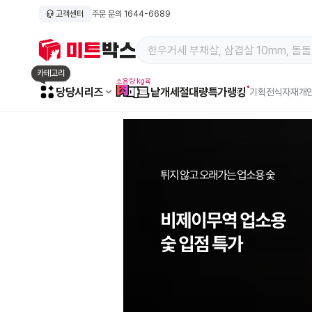
고객센터
주문 문의 1644-6689
카테고리
소용량 kg육
카
당당시리즈
낱개
세절
대량특가
랭킹
기획전
식자재
개
테
고
리
전
체
보
기