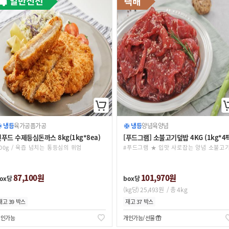
냉동
육가공품
가공
냉동
양념육
양념
푸드 수제등심돈까스 8kg(1kg*8ea)
[푸드그램] 소불고기덮밥 4KG (1kg*4
00g / 육즙 넘치는 통등심의 위엄
#푸드그램 ★ 입맛 사로잡는 양념 소불고
87,100원
101,970원
ox당
box당
(kg당) 25,493원
/ 총 4kg
재고 39 박스
재고 37 박스
개인가능
개인가능
선물