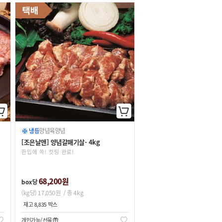
냉동
양념육
양념
[조은날앤] 양념갈매기살- 4kg
한입에 쏙! 컷팅 완료!
68,200원
box당
(kg당) 17,050원
/ 총 4kg
재고 8,835 박스
개인가능
선물