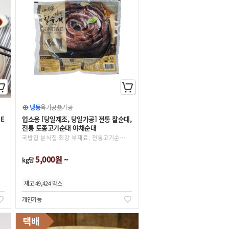
냉동
육가공품
가공
E
업소용 [당일제조, 당일가공] 전통 찰순대,
전통 토종고기순대 야채순대
국밥집 분식집 최강 부재료, 전통고기순대, 전통찰순대
5,000원 ~
kg당
재고 49,424 박스
개인가능