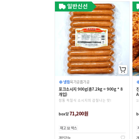
냉동
육가공품
가공
포크소시지 900g(총7.2kg = 900g * 8
진
개입)
A
정통 독일식 소시지의 감칠나는 맛!
1
71,200원
box당
b
재고 32 박스
개인가능