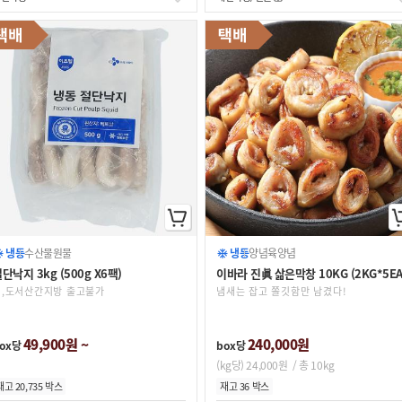
냉동
수산물
원물
냉동
양념육
양념
단낙지 3kg (500g X6팩)
이바라 진眞 삶은막창 10KG (2KG*5EA
섬,도서산간지방 출고불가
냄새는 잡고 쫄깃함만 남겼다!
49,900원 ~
240,000원
ox당
box당
(kg당) 24,000원
/ 총 10kg
재고 20,735 박스
재고 36 박스