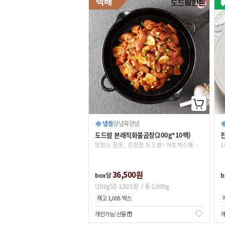
냉동
양념육
양념
도드람 본래직화불곱창(200g*10팩)
진
맛있는 한돈, 건강한 도드람! 미트박스에서 합리적인 가격으로 만나보세요.
1
36,500원
box당
b
(100g당) 1,825원
/ 총 2,000g
재고 1,005 박스
개인가능
선물