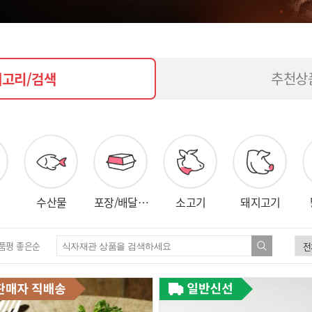
추천상
고리/검색
수산물
포장/배달…
소고기
돼지고기
품평 좋은순