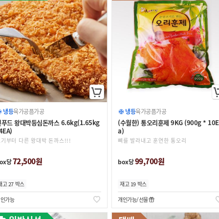
냉동
육가공품
가공
냉동
육가공품
가공
푸드 왕대박등심돈까스 6.6kg(1.65kg
(수월한) 통오리훈제 9KG (900g * 10E
4EA)
a)
기부터 다른 왕대박 돈까스!!!
뼈를 발라내고 훈연한 통오리
72,500원
99,700원
ox당
box당
재고 27 박스
재고 19 박스
개인가능
개인가능
선물