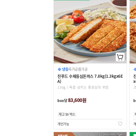
냉동
육가공품
가공
진푸드 수제등심돈까스 7.8kg(1.3kgx6E
진
A)
x
130g / 육즙 넘치는 통등심의 위엄
크
83,600원
box당
b
재고 59 박스
개인가능