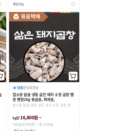
개인가능
냉동
양념육
양념
g
업소용 달솔 냉동 삶은 돼지 소창 곱창 쨈
창 짼창2kg 볶음용, 찌개용,
업소용 달솔 냉동 삶은 돼지 소창 곱창 짼창 쨈창 2kg 볶음용, 찌개용, 국거리용
16,800원 ~
kg당
(100g당) 840원
/ 총 2,000g