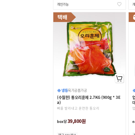
개인가능
냉동
육가공품
가공
(수월한) 통오리훈제 2.7KG (900g * 3E
a)
대
뼈를 발라내고 훈연한 통오리
39,800원
box당
e