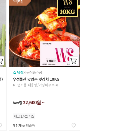
냉장
가공식품
가공
팩)
우성물산 맛있는 맛김치 10KG
기
▶ 업소용 대용량/가성비우수◀
22,600원 ~
box당
재고 1,402 박스
개인가능
선물