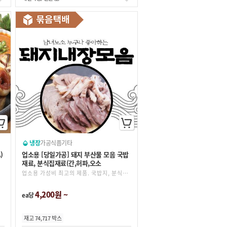
냉장
가공식품
기타
)
업소용 [당일가공] 돼지 부산물 모음 국밥
재료, 분식집재료(간,허파,오소
업소용 가성비 최고의 제품. 국밥지, 분식, 볶음요리 안성맞춤
4,200원 ~
ea당
재고 74,717 박스