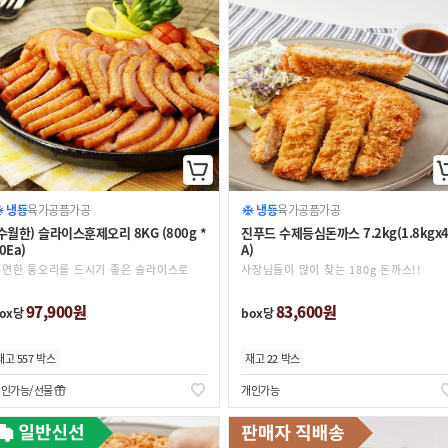
냉동
육가공품
가공
냉동
육가공품
가공
수월한) 슬라이스훈제오리 8KG (800g *
진푸드 수제등심돈까스 7.2kg(1.8kgx4
0Ea)
A)
훈연한 통오리를 드시기 좋은 슬라이스로
사장님들이 많이 찾는 180g 돈까스!!
97,900원
83,600원
ox당
box당
재고 557 박스
재고 22 박스
개인가능
선물
개인가능