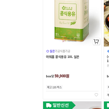
실온
가공식품
가공
아워홈 콩식용유 18L 실온
(
1
59,900원
box당
b
재고 135 박스