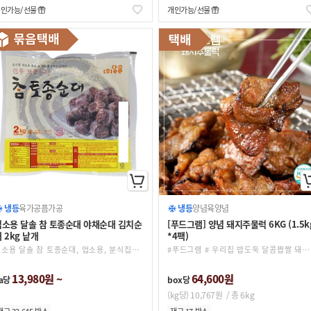
개인가능
선물
개인가능
선물
냉동
육가공품
가공
냉동
양념육
양념
업소용 달솔 참 토종순대 야채순대 김치순
[푸드그램] 양념 돼지주물럭 6KG (1.5k
 2kg 낱개
*4팩)
업소용 달솔 참 토종순대, 업소용, 분식집, 국밥집, 레시피 기재, 순대국밥용
#푸드그램 # 우리집 밥도둑 달콤짭짤 돼지주물럭
13,980원 ~
64,600원
a당
box당
(kg당) 10,767원
/ 총 6kg