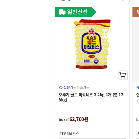
실온
가공식품
가공
오뚜기 골드 마요네즈 3.2kg 4개 (총 12.
절
8kg)
62,700원
box당
b
재고 156 박스