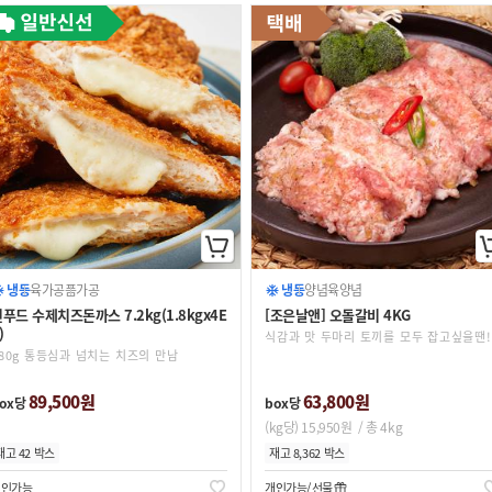
냉동
육가공품
가공
냉동
양념육
양념
푸드 수제치즈돈까스 7.2kg(1.8kgx4E
[조은날앤] 오돌갈비 4KG
)
식감과 맛 두마리 토끼를 모두 잡고싶을땐!
80g 통등심과 넘치는 치즈의 만남
89,500원
63,800원
ox당
box당
(kg당) 15,950원
/ 총 4kg
재고 42 박스
재고 8,362 박스
개인가능
개인가능
선물