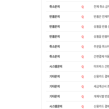
취소문의
Q
전체 취소 금
반품문의
Q
반품은 언제
반품문의
Q
상품을 반품 
반품문의
Q
상품을 반품하
취소문의
Q
주문을 취소하
취소문의
Q
간편결제 이용
시스템문의
Q
미트박스 간편
기타문의
Q
신용카드 결제
기타문의
Q
세금계산서 조
기타문의
Q
개체식별 번호
시스템문의
Q
신용카드 결제