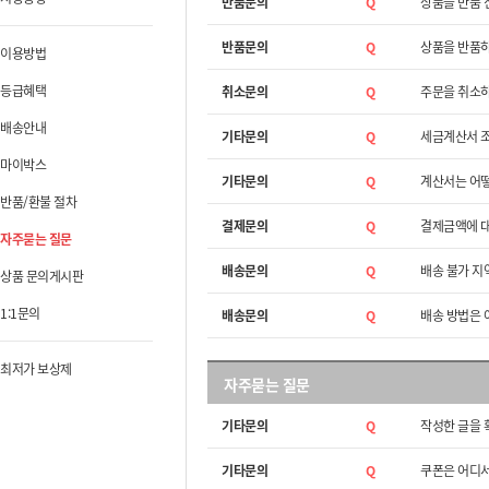
반품문의
Q
상품을 반품 
반품문의
Q
상품을 반품하
이용방법
등급혜택
취소문의
Q
주문을 취소하
배송안내
기타문의
Q
세금계산서 조
마이박스
기타문의
Q
계산서는 어
반품/환불 절차
결제문의
Q
결제금액에 대
자주묻는 질문
배송문의
Q
배송 불가 지
상품 문의게시판
1:1문의
배송문의
Q
배송 방법은 
최저가 보상제
자주묻는 질문
기타문의
Q
작성한 글을 
기타문의
Q
쿠폰은 어디서