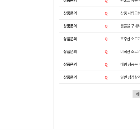
상품문의
Q
원물을 사용하
상품문의
Q
상품 재입고는
상품문의
Q
샘플을 구매하
상품문의
Q
호주산 소고기
상품문의
Q
미국산 소고기
상품문의
Q
대량 상품은 
상품문의
Q
일반 삼겹살과