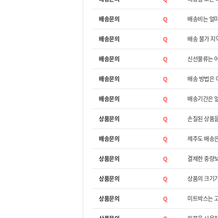
배송문의
Q
배송비는 얼
배송문의
Q
배송 불가 지
배송문의
Q
신선물류는 
배송문의
Q
배송 방법은 
배송문의
Q
배송기간은 
상품문의
Q
손질된 상품을
배송문의
Q
제주도 배송은
상품문의
Q
결제한 중량보
상품문의
Q
상품의 크기가
상품문의
Q
미트박스는 