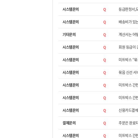
시스템문의
Q
등급판정서,
시스템문의
Q
배송비가 있는
기타문의
Q
계산서는 어
시스템문의
Q
회원 등급이
시스템문의
Q
미트박스 “묶
시스템문의
Q
묶음 신선 서
시스템문의
Q
미트박스 간
시스템문의
Q
미트박스 간
시스템문의
Q
신용카드결제
결제문의
Q
주문은 완료되
시스템문의
Q
미트박스 간편