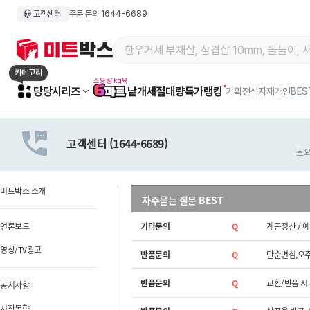
고객센터
주문 문의 1644-6689
카테고리
소용량 kg육
카
당당시리즈
낱개
세절
대량특가
랭킹
기획전
식자재
개인BES
테
고
리
전
고객센터 (1644-6689)
토
체
보
기
미트박스 소개
자주묻는 질문 BEST
언론보도
기타문의
Q
계근정산 / 
영상/TV광고
반품문의
Q
단순변심,오주
반품문의
Q
교환/반품 시
공지사항
시장동향