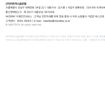
(주)미트박스글로벌
서울특별시 강남구 테헤란로 34길 22
대표이사 : 김기봉
사업자 등록번호 : 129-86-8786
통신판매업신고 : 제 2021-서울강남-04128호
NICEPAY 구매안전서비스 : 고객님 안전거래를 위해 현금 결제 시 저희 쇼핑몰이 가입한 에스크
고객센터 : 1644-6689
E-mail : meatbox@meatbox.co.kr
© MEATBOX All rights reserved
㈜미트박스글로벌의 사전 동의 없이 미트박스 사이트 내 UI, 정보, 콘텐츠의 무단 전재, 복사, 스크랩, 배포
미트박스는 통신판매중개자이며 통신판매의 당사자가 아닙니다. 따라서 미트박스는 상품 ∙ 거래정보 및 거래