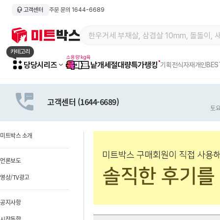
고객센터
주문 문의 1644-6689
카테고리
소용량 kg육
카
당당시리즈
낱개
세절
대량특가
랭킹
기획전
식자재
개인BES
테
고
리
전
고객센터 (1644-6689)
토
체
보
기
미트박스 소개
언론보도
영상/TV광고
공지사항
시장동향