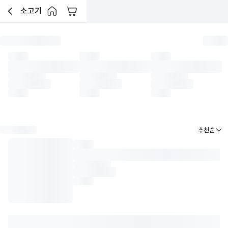
소고기
장바구니
이전페이지로 이동
홈 버튼
한우암소
한우거세
한우수소
육우암소
육우거세
수입소
낱개(소분) 소고기
한우 리테
펼쳐보기 버튼
추천순