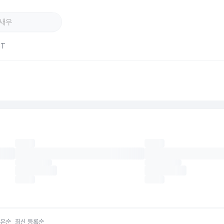
ST
한우수소
육우암소
육우거
세절&분쇄 소고기
소고기 선물세트
양념 
많은순
최신 등록순