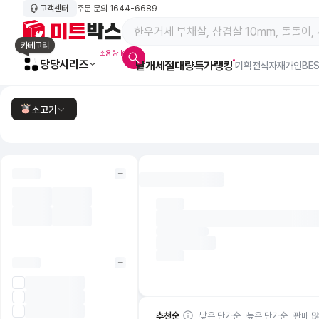
고객센터
주문 문의
1644-6689
메인 페이지 바로가기
카테고리
소용량 kg육
당당시리즈
낱개
세절
대량특가
랭킹
알람아이콘
기획전
식자재
개인BE
소고기
한우암소
한우거세
낱개(소분) 소고기
한우 리테일팩
추천순
낮은 단가순
높은 단가순
판매 