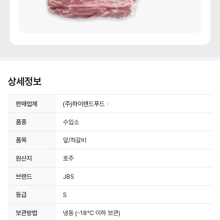
상세정보
판매업체
(주)하이랜드푸드
품종
수입소
품목
앞/척갈비
원산지
호주
브랜드
JBS
등급
S
보관방법
냉동
(-18℃ 이하 보관)