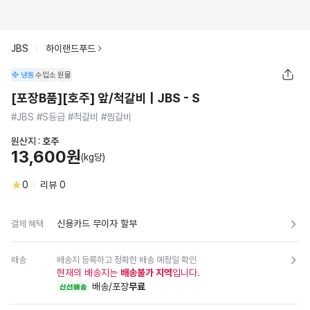
JBS
하이랜드푸드
냉동
수입소
원물
[포장B품][호주] 앞/척갈비 | JBS - S
#JBS #S등급 #척갈비 #찜갈비
원산지 :
호주
13,600원
(kg당)
0
리뷰
0
신용카드 무이자 할부
결제 혜택
배송
배송지 등록하고 정확한 배송 예정일 확인
현재의 배송지는
배송불가 지역
입니다.
배송/포장
무료
신선배송