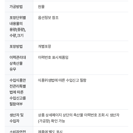
가공방법
원물
포장단위별
옵션정보 참조
내용물의
용량(중량),
수량,크기
포장방법
개별포장
이력관리대
이력번호 표시제품임
상축산물
유무
수입식품안
식품위생법에 따른 수입신고 필함
전관리특별
법에 따른
수입신고를
필함여부
생산자 및
상품 상세페이지 상단의 축산물 이력번호 조회 시 생산자
수입자
(가공장) 확인 가능
소비자안전
제품에 별도 표시