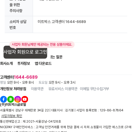
을 위한
주의사항
소비자 상담
미트박스 고객센터 1644-6689
번호
사업자 회원님께만 제공되는 전용 상품이에요.
사업자 회원으로 로그인
입점 제휴 문의
1:1 문의
자주 묻는 질문
회사소개
투자정보
앱 다운로드
고객센터
1644-6689
평일
오전 9시 - 오후 8시
토요일
오전 9시 - 오후 3시
개인정보 처리방침
이용약관
유료서비스 이용약관
이메일 무단수집거부
(주)미트박스글로벌
서울특별시 강남구 테헤란로 34길 22 | 대표이사 : 김기봉 | 사업자 등록번호 : 129-86-87864
사업자정보 확인
통신판매업신고 : 제 2021-서울강남-04128호
NICEPAY 구매안전서비스 : 고객님 안전거래를 위해 현금 결제 시 저희 쇼핑몰이 가입한 에스크로 (구매