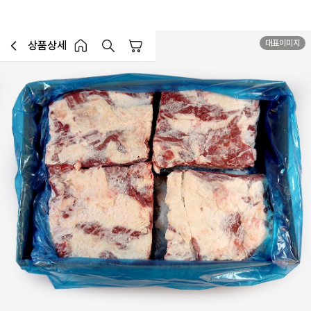
대표이미지
상품상세
장바구니
이전페이지로 이동
홈 버튼
홈