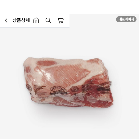
대표이미지
상품상세
장바구니
이전페이지로 이동
홈 버튼
홈