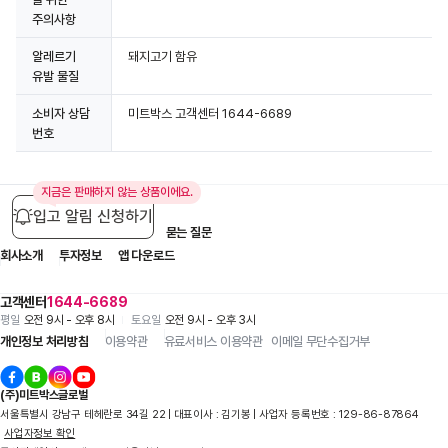
주의사항
알레르기
돼지고기 함유
유발 물질
소비자 상담
미트박스 고객센터 1644-6689
번호
지금은 판매하지 않는 상품이에요.
입고 알림 신청하기
입점 제휴 문의
1:1 문의
자주 묻는 질문
회사소개
투자정보
앱 다운로드
고객센터
1644-6689
평일
오전 9시 - 오후 8시
토요일
오전 9시 - 오후 3시
개인정보 처리방침
이용약관
유료서비스 이용약관
이메일 무단수집거부
(주)미트박스글로벌
서울특별시 강남구 테헤란로 34길 22 | 대표이사 : 김기봉 | 사업자 등록번호 : 129-86-87864
사업자정보 확인