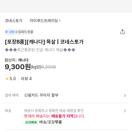
코네스토가
아이푸드트레이딩
냉동
수입돼지
원물
[포장B품][캐나다] 목살 | 코네스토가
◆◆◆최근통관된 진공 캐나다 목살◆◆◆
원산지 :
캐나다
9,300원
(kg당)
9,200원
5.0
리뷰
4
신용카드 무이자 할부
결제 혜택
배송
배송지 등록하고 정확한 배송 예정일 확인
현재의 배송지는
배송불가 지역
입니다.
배송/포장
무료
신선배송