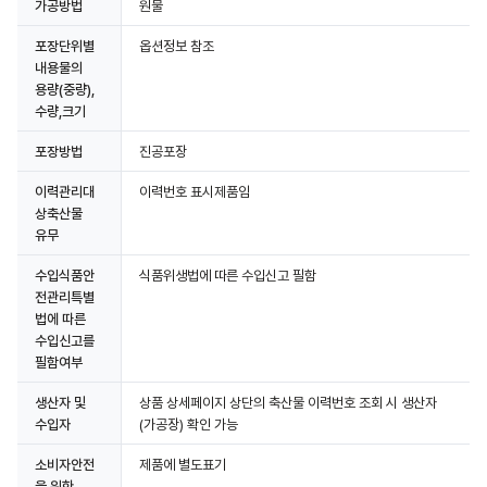
가공방법
원물
포장단위별
옵션정보 참조
내용물의
용량(중량),
수량,크기
포장방법
진공포장
이력관리대
이력번호 표시제품임
상축산물
유무
수입식품안
식품위생법에 따른 수입신고 필함
전관리특별
법에 따른
수입신고를
필함여부
생산자 및
상품 상세페이지 상단의 축산물 이력번호 조회 시 생산자
수입자
(가공장) 확인 가능
소비자안전
제품에 별도표기
을 위한