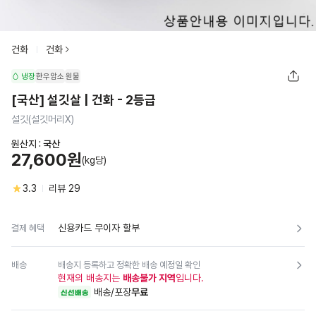
건화
건화
냉장
한우암소
원물
[국산] 설깃살 | 건화 - 2등급
설깃(설깃머리X)
원산지 :
국산
27,600원
(kg당)
3.3
리뷰
29
신용카드 무이자 할부
결제 혜택
배송
배송지 등록하고 정확한 배송 예정일 확인
현재의 배송지는
배송불가 지역
입니다.
배송/포장
무료
신선배송