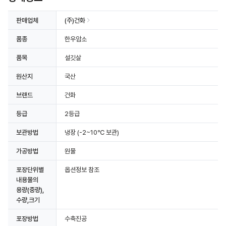
판매업체
(주)건화
품종
한우암소
품목
설깃살
원산지
국산
브랜드
건화
등급
2등급
보관방법
냉장
(-2~10℃ 보관)
가공방법
원물
포장단위별
옵션정보 참조
내용물의
용량(중량),
수량,크기
포장방법
수축진공