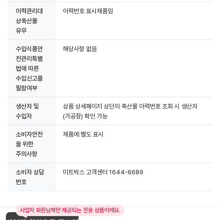
이력관리대
이력번호 표시제품임
상축산물
유무
수입식품안
해당사항 없음
전관리특별
법에 따른
수입신고를
필함여부
생산자 및
상품 상세페이지 상단의 축산물 이력번호 조회 시 생산자
수입자
(가공장) 확인 가능
소비자안전
제품에 별도 표시
을 위한
주의사항
소비자 상담
미트박스 고객센터 1644-6689
번호
사업자 회원님께만 제공되는 전용 상품이에요.