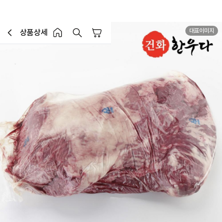
대표이미지
상품상세
장바구니
이전페이지로 이동
홈 버튼
홈