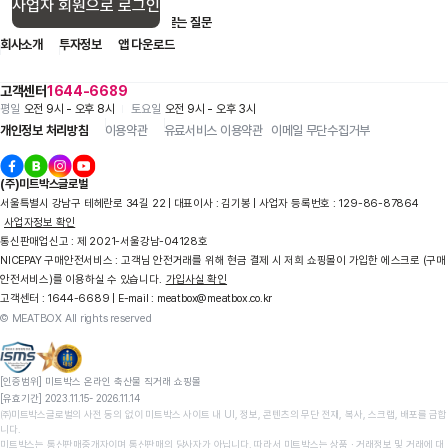
사업자 회원으로 로그인
입점 제휴 문의
1:1 문의
자주 묻는 질문
회사소개
투자정보
앱 다운로드
고객센터
1644-6689
평일
오전 9시 - 오후 8시
토요일
오전 9시 - 오후 3시
개인정보 처리방침
이용약관
유료서비스 이용약관
이메일 무단수집거부
(주)미트박스글로벌
서울특별시 강남구 테헤란로 34길 22 | 대표이사 : 김기봉 | 사업자 등록번호 : 129-86-87864
사업자정보 확인
통신판매업신고 : 제 2021-서울강남-04128호
NICEPAY 구매안전서비스 : 고객님 안전거래를 위해 현금 결제 시 저희 쇼핑몰이 가입한 에스크로 (구매
안전서비스)를 이용하실 수 있습니다.
가입사실 확인
고객센터 : 1644-6689 | E-mail : meatbox@meatbox.co.kr
© MEATBOX All rights reserved
[인증범위] 미트박스 온라인 축산물 직거래 쇼핑몰

[유효기간] 2023.11.15- 2026.11.14
㈜미트박스글로벌의 사전 동의 없이 미트박스 사이트 내 UI, 정보, 콘텐츠의 무단 전재, 복사, 스크랩, 배포를 금합
니다.

미트박스는 통신판매중개자이며 통신판매의 당사자가 아닙니다. 따라서 미트박스는 상품 ∙ 거래정보 및 거래에 대