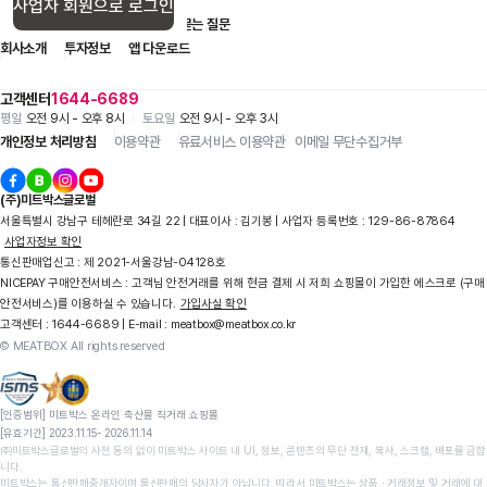
사업자 회원으로 로그인
입점 제휴 문의
1:1 문의
자주 묻는 질문
회사소개
투자정보
앱 다운로드
고객센터
1644-6689
평일
오전 9시 - 오후 8시
토요일
오전 9시 - 오후 3시
개인정보 처리방침
이용약관
유료서비스 이용약관
이메일 무단수집거부
(주)미트박스글로벌
서울특별시 강남구 테헤란로 34길 22 | 대표이사 : 김기봉 | 사업자 등록번호 : 129-86-87864
사업자정보 확인
통신판매업신고 : 제 2021-서울강남-04128호
NICEPAY 구매안전서비스 : 고객님 안전거래를 위해 현금 결제 시 저희 쇼핑몰이 가입한 에스크로 (구매
안전서비스)를 이용하실 수 있습니다.
가입사실 확인
고객센터 : 1644-6689 | E-mail : meatbox@meatbox.co.kr
© MEATBOX All rights reserved
[인증범위] 미트박스 온라인 축산물 직거래 쇼핑몰

[유효기간] 2023.11.15- 2026.11.14
㈜미트박스글로벌의 사전 동의 없이 미트박스 사이트 내 UI, 정보, 콘텐츠의 무단 전재, 복사, 스크랩, 배포를 금합
니다.

미트박스는 통신판매중개자이며 통신판매의 당사자가 아닙니다. 따라서 미트박스는 상품 ∙ 거래정보 및 거래에 대