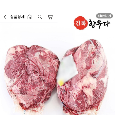
대표이미지
상품상세
장바구니
이전페이지로 이동
홈 버튼
홈