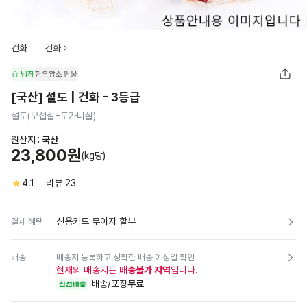
건화
건화
냉장
한우암소
원물
[국산] 설도 | 건화 - 3등급
설도(보섭살+도가니살)
원산지 :
국산
23,800원
(kg당)
4.1
리뷰
23
신용카드 무이자 할부
결제 혜택
배송
배송지 등록하고 정확한 배송 예정일 확인
현재의 배송지는
배송불가 지역
입니다.
배송/포장
무료
신선배송