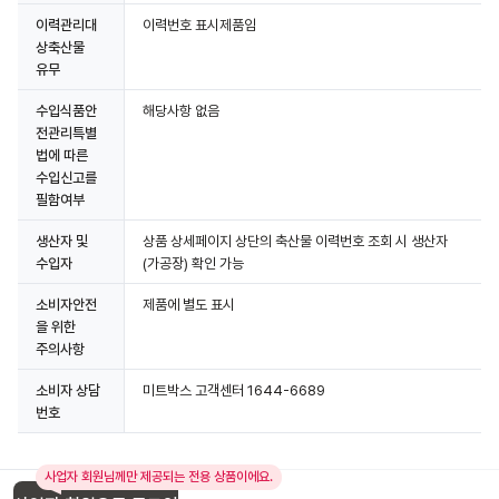
이력관리대
이력번호 표시제품임
상축산물
유무
수입식품안
해당사항 없음
전관리특별
법에 따른
수입신고를
필함여부
생산자 및
상품 상세페이지 상단의 축산물 이력번호 조회 시 생산자
수입자
(가공장) 확인 가능
소비자안전
제품에 별도 표시
을 위한
주의사항
소비자 상담
미트박스 고객센터 1644-6689
번호
사업자 회원님께만 제공되는 전용 상품이에요.