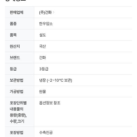
판매업체
(주)건화
품종
한우암소
품목
설도
원산지
국산
브랜드
건화
등급
3등급
보관방법
냉장
(-2~10℃ 보관)
가공방법
원물
포장단위별
옵션정보 참조
내용물의
용량(중량),
수량,크기
포장방법
수축진공