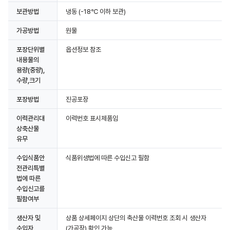
보관방법
냉동
(-18℃ 이하 보관)
가공방법
원물
포장단위별
옵션정보 참조
내용물의
용량(중량),
수량,크기
포장방법
진공포장
이력관리대
이력번호 표시제품임
상축산물
유무
수입식품안
식품위생법에 따른 수입신고 필함
전관리특별
법에 따른
수입신고를
필함여부
생산자 및
상품 상세페이지 상단의 축산물 이력번호 조회 시 생산자
수입자
(가공장) 확인 가능