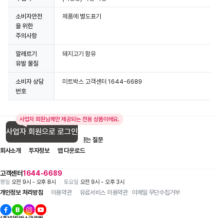
소비자안전
제품에 별도표기
을 위한
주의사항
알레르기
돼지고기 함유
유발 물질
소비자 상담
미트박스 고객센터 1644-6689
번호
사업자 회원님께만 제공되는 전용 상품이에요.
사업자 회원으로 로그인
입점 제휴 문의
1:1 문의
자주 묻는 질문
회사소개
투자정보
앱 다운로드
고객센터
1644-6689
평일
오전 9시 - 오후 8시
토요일
오전 9시 - 오후 3시
개인정보 처리방침
이용약관
유료서비스 이용약관
이메일 무단수집거부