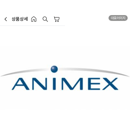
대표이미지
대량특가
상품상세
장바구니
이전페이지로 이동
홈 버튼
홈