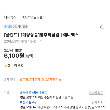
애니맥스
미트박스글로벌
냉동
수입돼지
원물
[폴란드] [대량상품]옆추리삼겹 | 애니맥스
20박스부터 구매 가능합니다.
원산지 :
폴란드
6,100원
(kg당)
0
리뷰
0
결제 안내
카드결제 불가, 현금결제만 가능
배송
#축산물 전문 배송
배송비 확인
평일 오후 4시
이전 주문시 다음날 배송 가능
#창고출고
위치 확인
평일 오후 1시
이전 주문시 오후 4시까지 당일 출고 가능
(평일 오후 1시