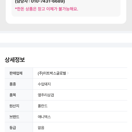
상세정보 더보기
상세정보
판매업체
(주)미트박스글로벌
품종
수입돼지
품목
옆추리삼겹
원산지
폴란드
브랜드
애니맥스
등급
없음