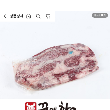
대표이미지
상품상세
장바구니
이전페이지로 이동
홈 버튼
홈