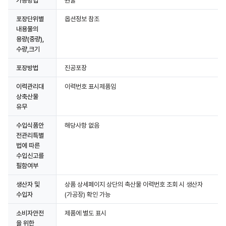
가공방법
원물
포장단위별
옵션정보 참조
내용물의
용량(중량),
수량,크기
포장방법
진공포장
이력관리대
이력번호 표시제품임
상축산물
유무
수입식품안
해당사항 없음
전관리특별
법에 따른
수입신고를
필함여부
생산자 및
상품 상세페이지 상단의 축산물 이력번호 조회 시 생산자
수입자
(가공장) 확인 가능
소비자안전
제품에 별도 표시
을 위한