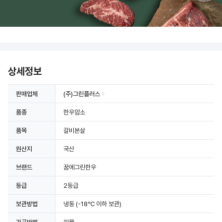
상세정보
판매업체
(주)그린플러스
품종
한우암소
상세정보 더보기
품목
갈비본살
원산지
국산
브랜드
꿈에그린한우
등급
2등급
보관방법
냉동
(-18℃ 이하 보관)