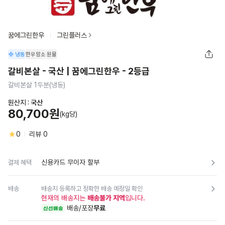
꿈에그린한우
그린플러스
냉동
한우암소
원물
갈비본살 - 국산 | 꿈에그린한우 - 2등급
갈비본살 1두분(냉동)
원산지 :
국산
80,700원
(kg당)
0
리뷰
0
신용카드 무이자 할부
결제 혜택
배송
배송지 등록하고 정확한 배송 예정일 확인
현재의 배송지는
배송불가 지역
입니다.
배송/포장
무료
신선배송