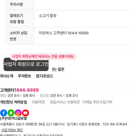
주의사항
알레르기
소고기 함유
유발 물질
소비자 상담
미트박스 고객센터 1644-6689
번호
사업자 회원님께만 제공되는 전용 상품이에요.
사업자 회원으로 로그인
입점 제휴 문의
1:1 문의
자주 묻는 질문
회사소개
투자정보
앱 다운로드
고객센터
1644-6689
평일
오전 9시 - 오후 8시
토요일
오전 9시 - 오후 3시
개인정보 처리방침
이용약관
유료서비스 이용약관
이메일 무단수집거부
(주)미트박스글로벌
서울특별시 강남구 테헤란로 34길 22 | 대표이사 : 김기봉 | 사업자 등록번호 : 129-86-87864
사업자정보 확인
통신판매업신고 : 제 2021-서울강남-04128호