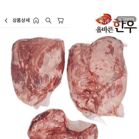
대표이미지
상품상세
장바구니
이전페이지로 이동
홈 버튼
홈