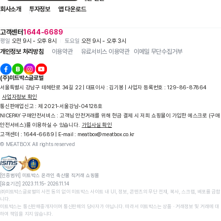
회사소개
투자정보
앱 다운로드
고객센터
1644-6689
평일
오전 9시 - 오후 8시
토요일
오전 9시 - 오후 3시
개인정보 처리방침
이용약관
유료서비스 이용약관
이메일 무단수집거부
(주)미트박스글로벌
서울특별시 강남구 테헤란로 34길 22 | 대표이사 : 김기봉 | 사업자 등록번호 : 129-86-87864
사업자정보 확인
통신판매업신고 : 제 2021-서울강남-04128호
NICEPAY 구매안전서비스 : 고객님 안전거래를 위해 현금 결제 시 저희 쇼핑몰이 가입한 에스크로 (구매
안전서비스)를 이용하실 수 있습니다.
가입사실 확인
고객센터 : 1644-6689 | E-mail : meatbox@meatbox.co.kr
© MEATBOX All rights reserved
[인증범위] 미트박스 온라인 축산물 직거래 쇼핑몰

[유효기간] 2023.11.15- 2026.11.14
㈜미트박스글로벌의 사전 동의 없이 미트박스 사이트 내 UI, 정보, 콘텐츠의 무단 전재, 복사, 스크랩, 배포를 금합
니다.

미트박스는 통신판매중개자이며 통신판매의 당사자가 아닙니다. 따라서 미트박스는 상품 ∙ 거래정보 및 거래에 대
하여 책임을 지지 않습니다.