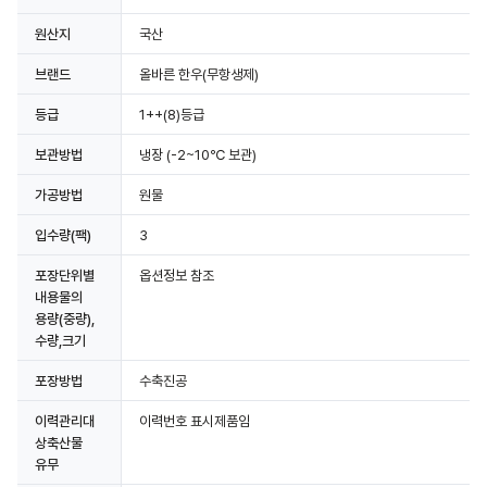
원산지
국산
브랜드
올바른 한우(무항생제)
등급
1++(8)등급
보관방법
냉장
(-2~10℃ 보관)
가공방법
원물
입수량(팩)
3
포장단위별
옵션정보 참조
내용물의
용량(중량),
수량,크기
포장방법
수축진공
이력관리대
이력번호 표시제품임
상축산물
유무