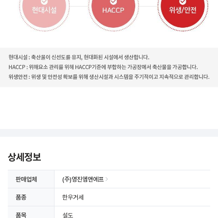
상세정보
판매업체
(주)영진엠앤에프
품종
한우거세
품목
설도