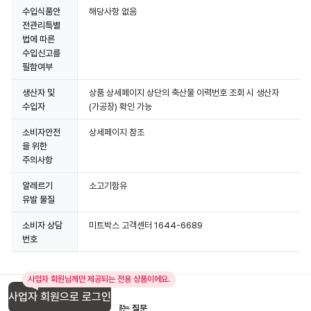
수입식품안
해당사항 없음
전관리특별
상세정보 더보기
법에 따른
수입신고를
필함여부
생산자 및
상품 상세페이지 상단의 축산물 이력번호 조회 시 생산자
수입자
(가공장) 확인 가능
소비자안전
상세페이지 참조
을 위한
주의사항
알레르기
소고기함유
유발 물질
소비자 상담
미트박스 고객센터 1644-6689
번호
사업자 회원님께만 제공되는 전용 상품이에요.
사업자 회원으로 로그인
입점 제휴 문의
1:1 문의
자주 묻는 질문