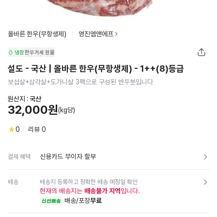
올바른 한우(무항생제)
영진엠앤에프
냉장
한우거세
원물
설도 - 국산 | 올바른 한우(무항생제) - 1++(8)등급
보섭살+삼각살+도가니살 3팩으로 구성된 반두분입니다
원산지 :
국산
32,000원
(kg당)
0
리뷰
0
신용카드 무이자 할부
결제 혜택
배송
배송지 등록하고 정확한 배송 예정일 확인
현재의 배송지는
배송불가 지역
입니다.
배송/포장
무료
신선배송