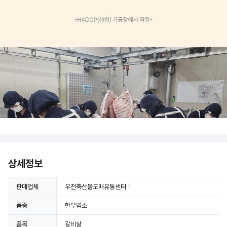
상세정보
판매업체
우전축산물도매유통센터
품종
한우암소
품목
갈비살