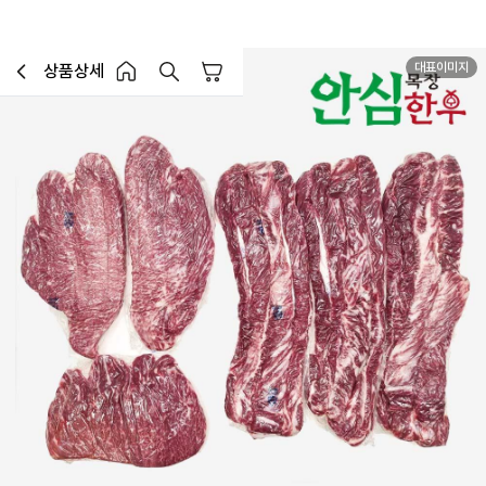
대표이미지
상품상세
장바구니
이전페이지로 이동
홈 버튼
홈