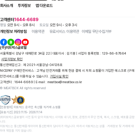
회사소개
투자정보
앱 다운로드
고객센터
1644-6689
평일
오전 9시 - 오후 8시
토요일
오전 9시 - 오후 3시
개인정보 처리방침
이용약관
유료서비스 이용약관
이메일 무단수집거부
(주)미트박스글로벌
서울특별시 강남구 테헤란로 34길 22 | 대표이사 : 김기봉 | 사업자 등록번호 : 129-86-87864
사업자정보 확인
통신판매업신고 : 제 2021-서울강남-04128호
NICEPAY 구매안전서비스 : 고객님 안전거래를 위해 현금 결제 시 저희 쇼핑몰이 가입한 에스크로 (구매
안전서비스)를 이용하실 수 있습니다.
가입사실 확인
고객센터 : 1644-6689 | E-mail : meatbox@meatbox.co.kr
© MEATBOX All rights reserved
[인증범위] 미트박스 온라인 축산물 직거래 쇼핑몰

[유효기간] 2023.11.15- 2026.11.14
상세정보 더보기
㈜미트박스글로벌의 사전 동의 없이 미트박스 사이트 내 UI, 정보, 콘텐츠의 무단 전재, 복사, 스크랩, 배포를 금합
니다.

미트박스는 통신판매중개자이며 통신판매의 당사자가 아닙니다. 따라서 미트박스는 상품 ∙ 거래정보 및 거래에 대
하여 책임을 지지 않습니다.