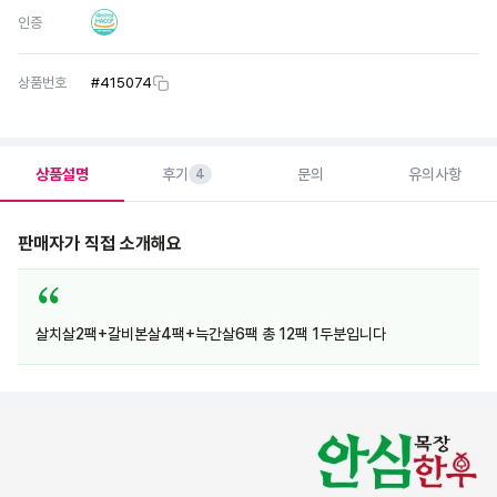
인증
상품번호
#
415074
상품설명
후기
문의
유의사항
4
판매자가 직접 소개해요
살치살2팩+갈비본살4팩+늑간살6팩 총 12팩 1두분입니다