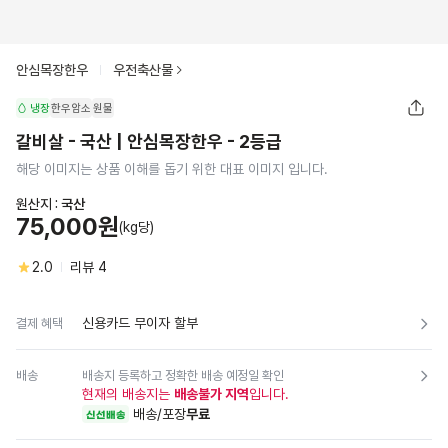
안심목장한우
우전축산물
냉장
한우암소
원물
갈비살 - 국산 | 안심목장한우 - 2등급
해당 이미지는 상품 이해를 돕기 위한 대표 이미지 입니다.
원산지 :
국산
75,000원
(kg당)
2.0
리뷰
4
신용카드 무이자 할부
결제 혜택
배송
배송지 등록하고 정확한 배송 예정일 확인
현재의 배송지는
배송불가 지역
입니다.
배송/포장
무료
신선배송