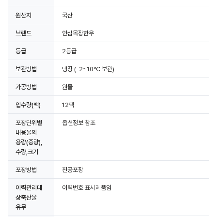
원산지
국산
브랜드
안심목장한우
등급
2등급
보관방법
냉장
(-2~10℃ 보관)
가공방법
원물
입수량(팩)
12팩
포장단위별
옵션정보 참조
내용물의
용량(중량),
수량,크기
포장방법
진공포장
이력관리대
이력번호 표시제품임
상축산물
유무