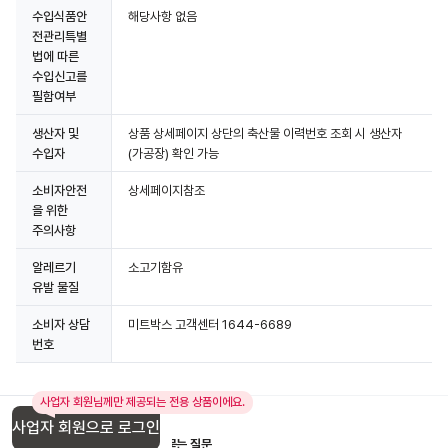
수입식품안
해당사항 없음
전관리특별
법에 따른
수입신고를
필함여부
생산자 및
상품 상세페이지 상단의 축산물 이력번호 조회 시 생산자
수입자
(가공장) 확인 가능
소비자안전
상세페이지참조
을 위한
주의사항
알레르기
소고기함유
유발 물질
소비자 상담
미트박스 고객센터 1644-6689
번호
사업자 회원님께만 제공되는 전용 상품이에요.
사업자 회원으로 로그인
입점 제휴 문의
1:1 문의
자주 묻는 질문