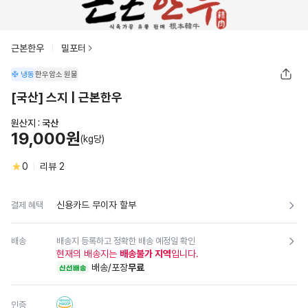
근본한우
밀포터
냉동
한우암소
원물
[국산] 스지 | 근본한우
원산지 :
국산
19,000원
(kg당)
0
리뷰
2
신용카드 무이자 할부
결제 혜택
배송
배송지 등록하고 정확한 배송 예정일 확인
현재의 배송지는
배송불가 지역
입니다.
배송/포장
무료
신선배송
인증