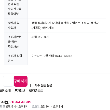
법에 따른
수입신고를
필함여부
생산자 및
상품 상세페이지 상단의 축산물 이력번호 조회 시 생산자
수입자
(가공장) 확인 가능
소비자안전
제품 별도 표기
을 위한
주의사항
소비자 상담
미트박스 고객센터 1644-6689
번호
구매하기
입점 제휴 문의
1:1 문의
자주 묻는 질문
회사소개
투자정보
앱 다운로드
고객센터
1644-6689
평일
오전 9시 - 오후 8시
토요일
오전 9시 - 오후 3시