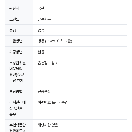
원산지
국산
브랜드
근본한우
등급
없음
보관방법
냉동
(-18℃ 이하 보관)
가공방법
원물
포장단위별
옵션정보 참조
내용물의
용량(중량),
수량,크기
포장방법
진공포장
이력관리대
이력번호 표시제품임
상축산물
유무
수입식품안
해당사항 없음
전관리특별