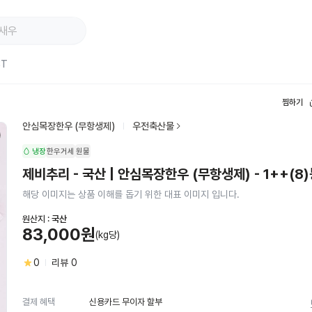
ST
찜하기
안심목장한우 (무항생제)
우전축산물
냉장
한우거세
원물
제비추리 - 국산 | 안심목장한우 (무항생제) - 1++(8
해당 이미지는 상품 이해를 돕기 위한 대표 이미지 입니다.
원산지 :
국산
83,000원
(kg당)
0
리뷰
0
신용카드 무이자 할부
결제 혜택