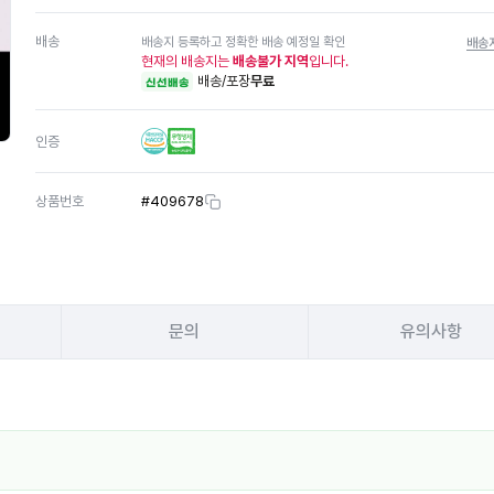
배송
배송지 등록하고 정확한 배송 예정일 확인
배송
현재의 배송지는
배송불가 지역
입니다.
배송/포장
무료
신선배송
인증
상품번호
#
409678
문의
유의사항