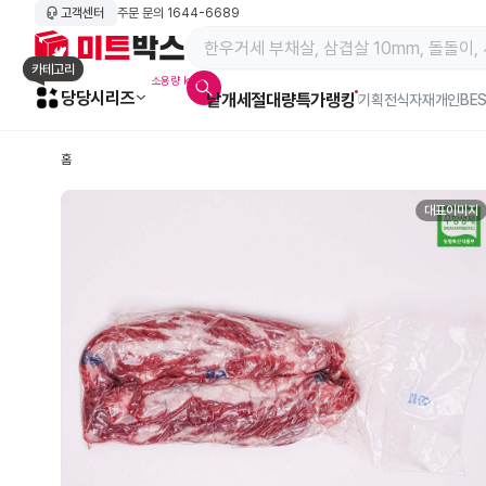
고객센터
주문 문의
1644-6689
메인 페이지 바로가기
카테고리
소용량 kg육
당당시리즈
낱개
세절
대량특가
랭킹
알람아이콘
기획전
식자재
개인BE
홈
대표이미지