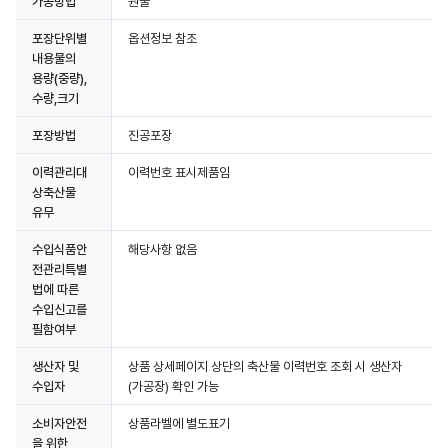
가공방법
원물
포장단위별
옵션정보 참조
내용물의
용량(중량),
수량,크기
포장방법
진공포장
이력관리대
이력번호 표시제품임
상축산물
유무
수입식품안
해당사항 없음
전관리특별
법에 따른
수입신고를
필함여부
생산자 및
상품 상세페이지 상단의 축산물 이력번호 조회 시 생산자
수입자
(가공장) 확인 가능
소비자안전
상품라벨에 별도표기
을 위한