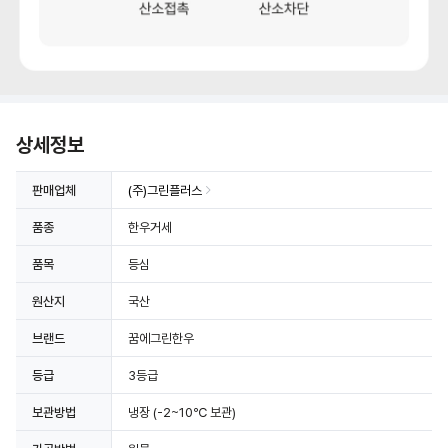
상세정보
판매업체
(주)그린플러스
품종
한우거세
품목
등심
원산지
국산
브랜드
꿈에그린한우
등급
3등급
보관방법
냉장
(-2~10℃ 보관)