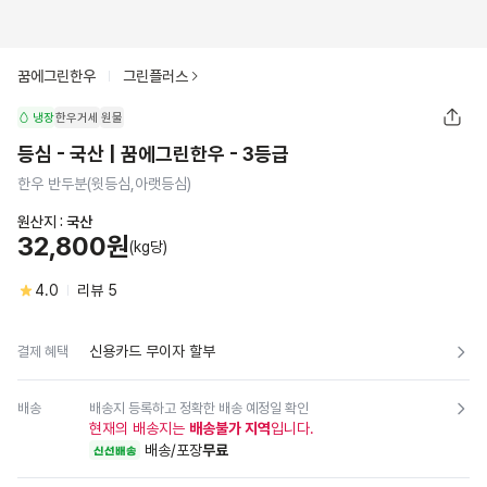
꿈에그린한우
그린플러스
냉장
한우거세
원물
등심 - 국산 | 꿈에그린한우 - 3등급
한우 반두분(윗등심,아랫등심)
원산지 :
국산
32,800원
(kg당)
4.0
리뷰
5
신용카드 무이자 할부
결제 혜택
배송
배송지 등록하고 정확한 배송 예정일 확인
현재의 배송지는
배송불가 지역
입니다.
배송/포장
무료
신선배송