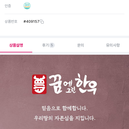
인증
상품번호
#
409157
상품설명
후기
문의
유의사항
5