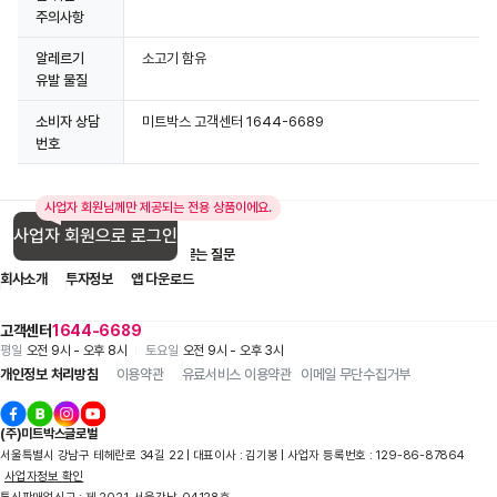
주의사항
알레르기
소고기 함유
유발 물질
소비자 상담
미트박스 고객센터 1644-6689
번호
사업자 회원님께만 제공되는 전용 상품이에요.
사업자 회원으로 로그인
입점 제휴 문의
1:1 문의
자주 묻는 질문
회사소개
투자정보
앱 다운로드
고객센터
1644-6689
평일
오전 9시 - 오후 8시
토요일
오전 9시 - 오후 3시
개인정보 처리방침
이용약관
유료서비스 이용약관
이메일 무단수집거부
(주)미트박스글로벌
서울특별시 강남구 테헤란로 34길 22 | 대표이사 : 김기봉 | 사업자 등록번호 : 129-86-87864
사업자정보 확인