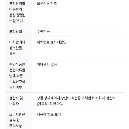
포장단위별
옵션정보 참조
내용물의
용량(중량),
수량,크기
상세정보 더보기
포장방법
수축진공
이력관리대
이력번호 표시제품임
상축산물
유무
수입식품안
해당사항 없음
전관리특별
법에 따른
수입신고를
필함여부
생산자 및
상품 상세페이지 상단의 축산물 이력번호 조회 시 생산자
수입자
(가공장) 확인 가능
소비자안전
제품에 별도 표기
을 위한
주의사항