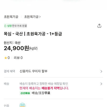
초원육가공
초원육가공
냉장
한우거세
원물
목심 - 국산 | 초원육가공 - 1+등급
원산지 :
국산
24,900원
(kg당)
0
리뷰
0
신용카드 무이자 할부
결제 혜택
배송
배송지 등록하고 정확한 배송 예정일 확인
현재의 배송지는
배송불가 지역
입니다.
배송/포장
무료
신선배송
인증