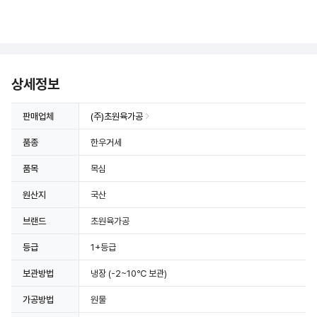
상세정보
판매업체
(주)초원육가공
품종
한우거세
품목
목심
원산지
국산
브랜드
초원육가공
등급
1+등급
보관방법
냉장
(-2~10℃ 보관)
가공방법
원물