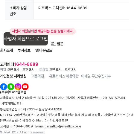
소비자 상담
미트박스 고객센터 1644-6689
번호
사업자 회원님께만 제공되는 전용 상품이에요.
사업자 회원으로 로그인
입점 제휴 문의
1:1 문의
자주 묻는 질문
회사소개
투자정보
앱 다운로드
고객센터
1644-6689
평일
오전 9시 - 오후 8시
토요일
오전 9시 - 오후 3시
개인정보 처리방침
이용약관
유료서비스 이용약관
이메일 무단수집거부
(주)미트박스글로벌
서울특별시 강남구 테헤란로 34길 22 | 대표이사 : 김기봉 | 사업자 등록번호 : 129-86-87864
사업자정보 확인
통신판매업신고 : 제 2021-서울강남-04128호
NICEPAY 구매안전서비스 : 고객님 안전거래를 위해 현금 결제 시 저희 쇼핑몰이 가입한 에스크로 (구매
안전서비스)를 이용하실 수 있습니다.
가입사실 확인
고객센터 : 1644-6689 | E-mail : meatbox@meatbox.co.kr
© MEATBOX All rights reserved