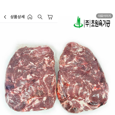
대표이미지
상품상세
장바구니
이전페이지로 이동
홈 버튼
홈