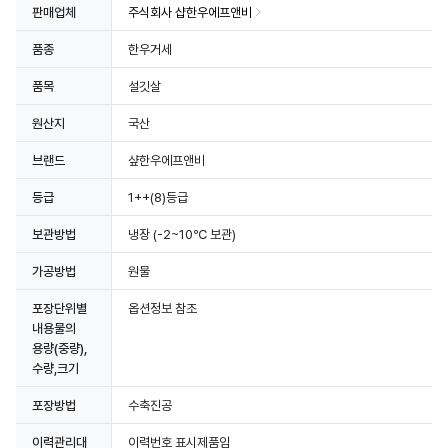
판매업체
주식회사 샵한우에프앤비
품종
한우거세
품목
설깃살
원산지
국산
브랜드
샾한우에프앤비
등급
1++(8)등급
보관방법
냉장
(-2~10℃ 보관)
가공방법
원물
포장단위별
옵션정보 참조
내용물의
용량(중량),
수량,크기
포장방법
수축진공
이력관리대
이력번호 표시제품임