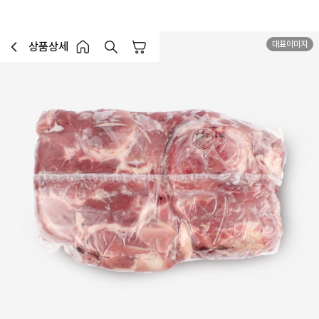
대표이미지
상품상세
장바구니
이전페이지로 이동
홈 버튼
홈