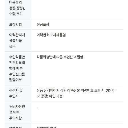
내용물의
용량(중량),
수량,크기
포장방법
진공포장
이력관리대
이력번호 표시제품임
상축산물
유무
수입식품안
식품위생법에 따른 수입신고 필함
전관리특별
법에 따른
수입신고를
필함여부
생산자 및
상품 상세페이지 상단의 축산물 이력번호 조회 시 생산자
수입자
(가공장) 확인 가능
소비자안전
.
을 위한
주의사항