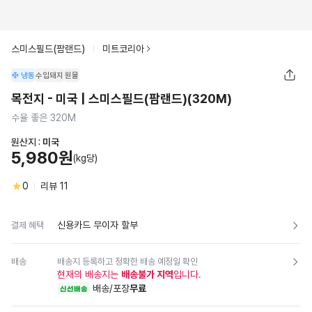
스미스필드(팜랜드)
미트코리아
냉동
수입돼지
원물
목전지 - 미국 | 스미스필드(팜랜드)(320M)
수율 좋은 320M
원산지 :
미국
5,980원
(kg당)
0
리뷰
11
신용카드 무이자 할부
결제 혜택
배송
배송지 등록하고 정확한 배송 예정일 확인
현재의 배송지는
배송불가 지역
입니다.
배송/포장
무료
신선배송