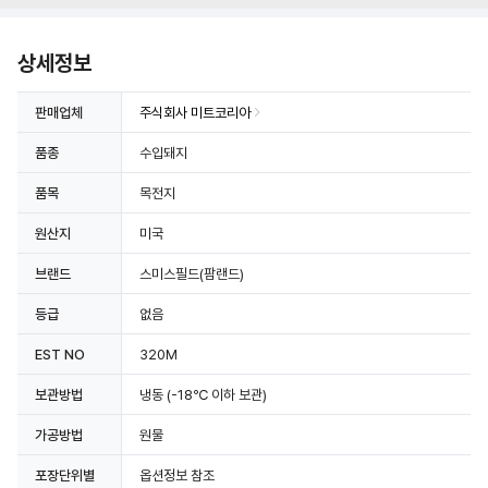
상세정보
판매업체
주식회사 미트코리아
품종
수입돼지
품목
목전지
원산지
미국
브랜드
스미스필드(팜랜드)
등급
없음
EST NO
320M
보관방법
냉동
(-18℃ 이하 보관)
가공방법
원물
포장단위별
옵션정보 참조