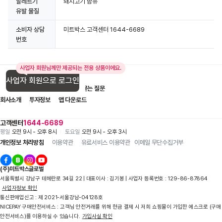
알레르기
돼지고기 함유
유발 물질
소비자 상담
미트박스 고객센터 1644-6689
번호
사업자 회원님께만 제공되는 전용 상품이에요.
사업자 회원으로 로그인
입점 제휴 문의
1:1 문의
자주 묻는 질문
회사소개
투자정보
앱 다운로드
고객센터
1644-6689
평일
오전 9시 - 오후 8시
토요일
오전 9시 - 오후 3시
개인정보 처리방침
이용약관
유료서비스 이용약관
이메일 무단수집거부
(주)미트박스글로벌
서울특별시 강남구 테헤란로 34길 22 | 대표이사 : 김기봉 | 사업자 등록번호 : 129-86-87864
사업자정보 확인
통신판매업신고 : 제 2021-서울강남-04128호
NICEPAY 구매안전서비스 : 고객님 안전거래를 위해 현금 결제 시 저희 쇼핑몰이 가입한 에스크로 (구매
안전서비스)를 이용하실 수 있습니다.
가입사실 확인