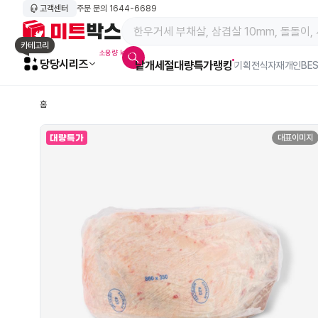
고객센터
주문 문의
1644-6689
메인 페이지 바로가기
카테고리
소용량 kg육
당당시리즈
낱개
세절
대량특가
랭킹
알람아이콘
기획전
식자재
개인BE
홈
대표이미지
대량특가