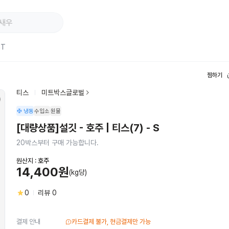
ST
찜하기
티스
미트박스글로벌
냉동
수입소
원물
[대량상품]설깃 - 호주 | 티스(7) - S
20박스부터 구매 가능합니다.
원산지 :
호주
14,400원
(kg당)
0
리뷰
0
결제 안내
카드결제 불가, 현금결제만 가능