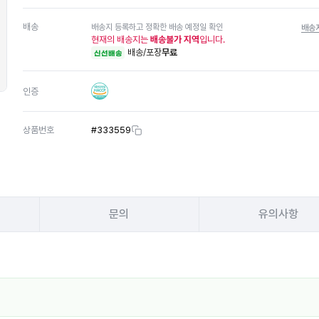
배송
배송지 등록하고 정확한 배송 예정일 확인
배송
현재의 배송지는
배송불가 지역
입니다.
배송/포장
무료
신선배송
인증
상품번호
#
333559
문의
유의사항