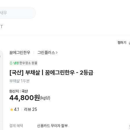
ST
찜하기
꿈에그린한우
그린플러스
냉장
한우암소
원물
[국산] 부채살 | 꿈에그린한우 - 2등급
부채살 1두분
원산지 :
국산
44,800원
(kg당)
4.1
리뷰
25
신용카드 무이자 할부
결제 혜택