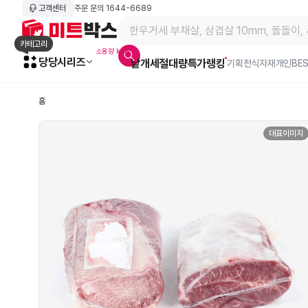
고객센터
주문 문의
1644-6689
메인 페이지 바로가기
카테고리
소용량 kg육
당당시리즈
낱개
세절
대량특가
랭킹
알람아이콘
기획전
식자재
개인BE
홈
대표이미지