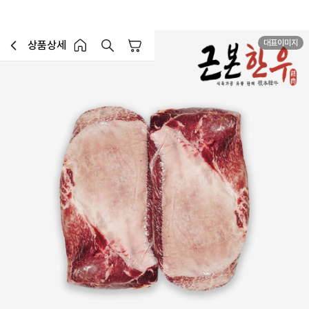
대표이미지
상품상세
장바구니
이전페이지로 이동
홈 버튼
홈