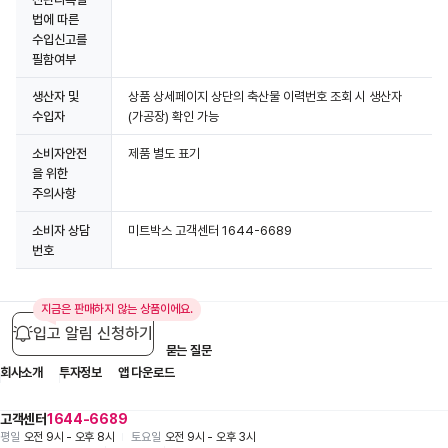
법에 따른
수입신고를
필함여부
생산자 및
상품 상세페이지 상단의 축산물 이력번호 조회 시 생산자
수입자
(가공장) 확인 가능
소비자안전
제품 별도 표기
을 위한
주의사항
소비자 상담
미트박스 고객센터 1644-6689
번호
지금은 판매하지 않는 상품이에요.
입고 알림 신청하기
입점 제휴 문의
1:1 문의
자주 묻는 질문
회사소개
투자정보
앱 다운로드
고객센터
1644-6689
평일
오전 9시 - 오후 8시
토요일
오전 9시 - 오후 3시