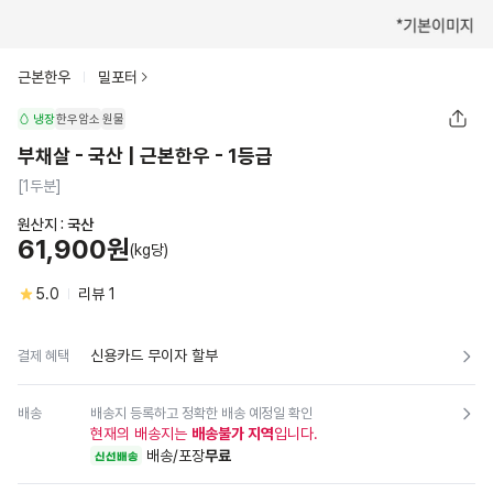
근본한우
밀포터
냉장
한우암소
원물
부채살 - 국산 | 근본한우 - 1등급
[1두분]
원산지 :
국산
61,900원
(kg당)
5.0
리뷰
1
신용카드 무이자 할부
결제 혜택
배송
배송지 등록하고 정확한 배송 예정일 확인
현재의 배송지는
배송불가 지역
입니다.
배송/포장
무료
신선배송