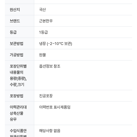
원산지
국산
브랜드
근본한우
등급
1등급
보관방법
냉장
(-2~10℃ 보관)
가공방법
원물
포장단위별
옵션정보 참조
내용물의
용량(중량),
수량,크기
포장방법
진공포장
이력관리대
이력번호 표시제품임
상축산물
유무
수입식품안
해당사항 없음
전관리특별