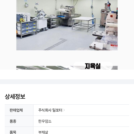
상세정보
판매업체
주식회사 밀포터
품종
한우암소
품목
부채살