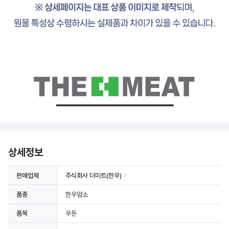
상세정보
판매업체
주식회사 더미트(한우)
품종
한우암소
품목
우둔