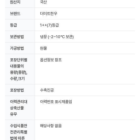
원산지
국산
브랜드
더미트한우
등급
1++(7)등급
보관방법
냉장
(-2~10℃ 보관)
가공방법
원물
포장단위별
옵션정보 참조
내용물의
용량(중량),
수량,크기
포장방법
수축진공
이력관리대
이력번호 표시제품임
상축산물
유무
수입식품안
해당사항 없음
전관리특별
법에 따른