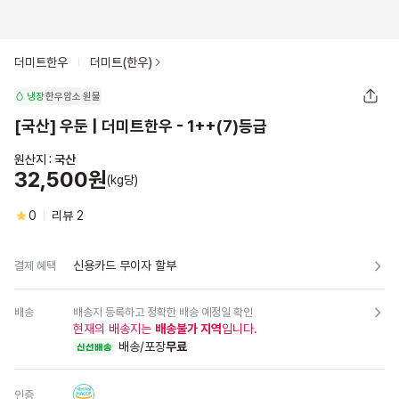
더미트한우
더미트(한우)
냉장
한우암소
원물
[국산] 우둔 | 더미트한우 - 1++(7)등급
원산지 :
국산
32,500원
(kg당)
0
리뷰
2
신용카드 무이자 할부
결제 혜택
배송
배송지 등록하고 정확한 배송 예정일 확인
현재의 배송지는
배송불가 지역
입니다.
배송/포장
무료
신선배송
인증