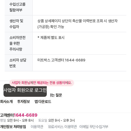
수입신고를
필함여부
생산자 및
상품 상세페이지 상단의 축산물 이력번호 조회 시 생산자
수입자
(가공장) 확인 가능
소비자안전
* 제품에 별도 표시
을 위한
주의사항
소비자 상담
미트박스 고객센터 1644-6689
번호
사업자 회원님께만 제공되는 전용 상품이에요.
사업자 회원으로 로그인
입점 제휴 문의
1:1 문의
자주 묻는 질문
상세정보 더보기
회사소개
투자정보
앱 다운로드
고객센터
1644-6689
평일
오전 9시 - 오후 8시
토요일
오전 9시 - 오후 3시
개인정보 처리방침
이용약관
유료서비스 이용약관
이메일 무단수집거부