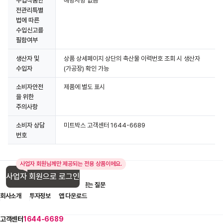
수입식품안
해당사항 없음
전관리특별
법에 따른
상세정보 더보기
수입신고를
필함여부
생산자 및
상품 상세페이지 상단의 축산물 이력번호 조회 시 생산자
수입자
(가공장) 확인 가능
소비자안전
제품에 별도 표시
을 위한
주의사항
소비자 상담
미트박스 고객센터 1644-6689
번호
사업자 회원님께만 제공되는 전용 상품이에요.
사업자 회원으로 로그인
입점 제휴 문의
1:1 문의
자주 묻는 질문
회사소개
투자정보
앱 다운로드
고객센터
1644-6689