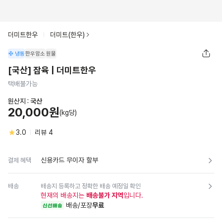
더미트한우
더미트(한우)
냉동
한우암소
원물
[국산] 잡육 | 더미트한우
택배불가능
원산지 :
국산
20,000원
(kg당)
3.0
리뷰
4
신용카드 무이자 할부
결제 혜택
배송
배송지 등록하고 정확한 배송 예정일 확인
현재의 배송지는
배송불가 지역
입니다.
배송/포장
무료
신선배송