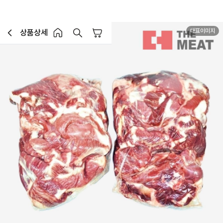
대표이미지
상품상세
장바구니
이전페이지로 이동
홈 버튼
홈