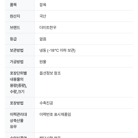
품목
잡육
원산지
국산
브랜드
더미트한우
등급
없음
보관방법
냉동
(-18℃ 이하 보관)
가공방법
원물
포장단위별
옵션정보 참조
내용물의
용량(중량),
수량,크기
포장방법
수축진공
이력관리대
이력번호 표시제품임
상축산물
유무