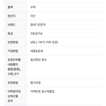
품목
우족
원산지
국산
브랜드
꿈에그린한우
등급
3등급이상
보관방법
냉동
(-18℃ 이하 보관)
가공방법
세절&분쇄
포장단위별
옵션정보 참조
내용물의
용량(중량),
수량,크기
포장방법
벌크포장
이력관리대
이력번호 표시제품임
상축산물
유무