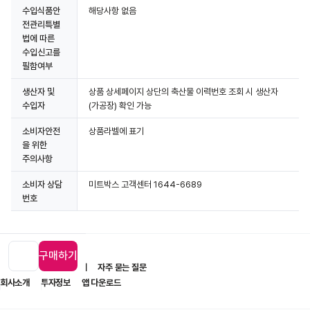
수입식품안
해당사항 없음
전관리특별
법에 따른
수입신고를
필함여부
생산자 및
상품 상세페이지 상단의 축산물 이력번호 조회 시 생산자
수입자
(가공장) 확인 가능
소비자안전
상품라벨에 표기
을 위한
주의사항
소비자 상담
미트박스 고객센터 1644-6689
번호
구매하기
입점 제휴 문의
1:1 문의
자주 묻는 질문
회사소개
투자정보
앱 다운로드