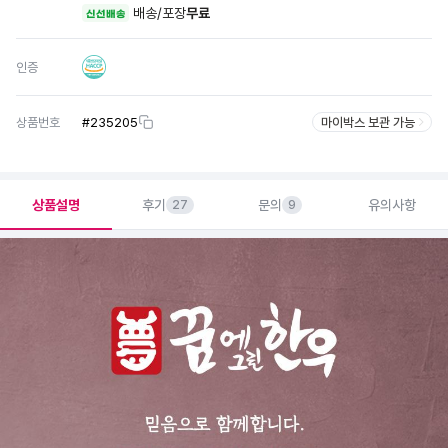
배송/포장
무료
신선배송
인증
상품번호
#
235205
마이박스 보관 가능
상품설명
후기
문의
유의사항
27
9