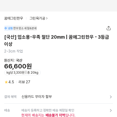
꿈에그린한우
그린육가공
냉동
한우암소
세절&분쇄
[국산] 업소용-우족 절단 20mm | 꿈에그린한우 - 3등급
이상
2~3cm 작업
원산지 :
국산
66,600원
kg당 3,330원 | 총 20kg
4.5
리뷰
27
신용카드 무이자 할부
결제 혜택
배송
배송지 등록하고 정확한 배송 예정일 확인
현재의 배송지는
배송불가 지역
입니다.