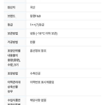
원산지
국산
브랜드
동명F&B
등급
1++(7)등급
보관방법
냉동
(-18℃ 이하 보관)
가공방법
원물
포장단위별
옵션정보 참조
내용물의
용량(중량),
수량,크기
포장방법
수축진공
이력관리대
이력번호 표시제품임
상축산물
유무
수입식품안
해당사항 없음
전관리특별