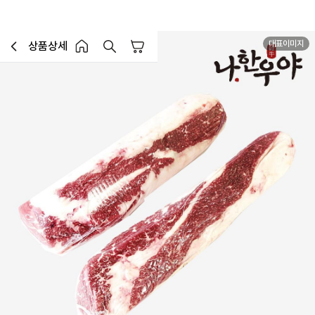
대표이미지
상품상세
장바구니
이전페이지로 이동
홈 버튼
홈