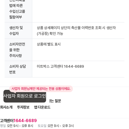
법에 따른
수입신고를
필함여부
생산자 및
상품 상세페이지 상단의 축산물 이력번호 조회 시 생산자
수입자
(가공장) 확인 가능
소비자안전
상품에 별도 표시
을 위한
주의사항
소비자 상담
미트박스 고객센터 1644-6689
번호
사업자 회원님께만 제공되는 전용 상품이에요.
사업자 회원으로 로그인
입점 제휴 문의
1:1 문의
자주 묻는 질문
회사소개
투자정보
앱 다운로드
고객센터
1644-6689
평일
오전 9시 - 오후 8시
토요일
오전 9시 - 오후 3시