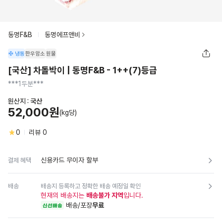
동명F&B
동명에프앤비
냉동
한우암소
원물
[국산] 차돌박이 | 동명F&B - 1++(7)등급
***1두분***
원산지 :
국산
52,000원
(kg당)
0
리뷰
0
신용카드 무이자 할부
결제 혜택
배송
배송지 등록하고 정확한 배송 예정일 확인
현재의 배송지는
배송불가 지역
입니다.
배송/포장
무료
신선배송