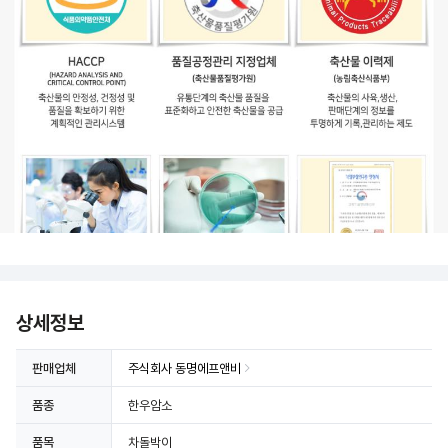
상세정보
판매업체
주식회사 동명에프앤비
품종
한우암소
상세정보 더보기
품목
차돌박이