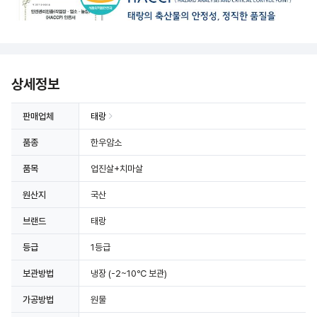
상세정보
판매업체
태랑
품종
한우암소
품목
업진살+치마살
원산지
국산
브랜드
태랑
등급
1등급
보관방법
냉장
(-2~10℃ 보관)
가공방법
원물