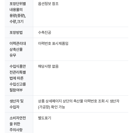
포장단위별
옵션정보 참조
내용물의
용량(중량),
수량,크기
포장방법
수축진공
이력관리대
이력번호 표시제품임
상축산물
유무
수입식품안
해당사항 없음
전관리특별
법에 따른
수입신고를
필함여부
생산자 및
상품 상세페이지 상단의 축산물 이력번호 조회 시 생산자
수입자
(가공장) 확인 가능
소비자안전
별도표기
을 위한
주의사항