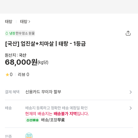
태랑
태랑
냉장
한우암소
원물
[국산] 업진살+치마살 | 태랑 - 1등급
원산지 :
국산
68,000원
(kg당)
0
리뷰
0
신용카드 무이자 할부
결제 혜택
배송
배송지 등록하고 정확한 배송 예정일 확인
현재의 배송지는
배송불가 지역
입니다.
배송/포장
무료
신선배송
인증