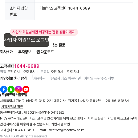
소비자 상담
미트박스 고객센터 1644-6689
번호
사업자 회원님께만 제공되는 전용 상품이에요.
사업자 회원으로 로그인
입점 제휴 문의
1:1 문의
자주 묻는 질문
회사소개
투자정보
앱 다운로드
고객센터
1644-6689
평일
오전 9시 - 오후 8시
토요일
오전 9시 - 오후 3시
개인정보 처리방침
이용약관
유료서비스 이용약관
이메일 무단수집거부
(주)미트박스글로벌
서울특별시 강남구 테헤란로 34길 22 | 대표이사 : 김기봉 | 사업자 등록번호 : 129-86-87864
사업자정보 확인
통신판매업신고 : 제 2021-서울강남-04128호
상세정보 더보기
NICEPAY 구매안전서비스 : 고객님 안전거래를 위해 현금 결제 시 저희 쇼핑몰이 가입한 에스크로 (구매
안전서비스)를 이용하실 수 있습니다.
가입사실 확인
고객센터 : 1644-6689 | E-mail : meatbox@meatbox.co.kr
© MEATBOX All rights reserved