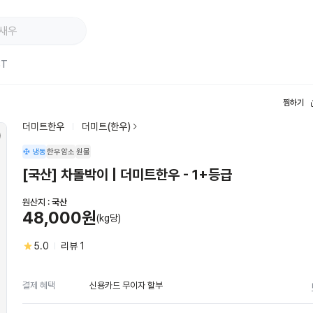
ST
찜하기
더미트한우
더미트(한우)
냉동
한우암소
원물
[국산] 차돌박이 | 더미트한우 - 1+등급
원산지 :
국산
48,000원
(kg당)
5.0
리뷰
1
신용카드 무이자 할부
결제 혜택