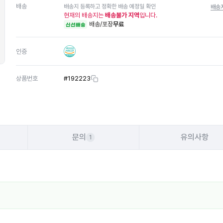
배송
배송지 등록하고 정확한 배송 예정일 확인
배송
현재의 배송지는
배송불가 지역
입니다.
배송/포장
무료
신선배송
인증
상품번호
#
192223
문의
유의사항
1