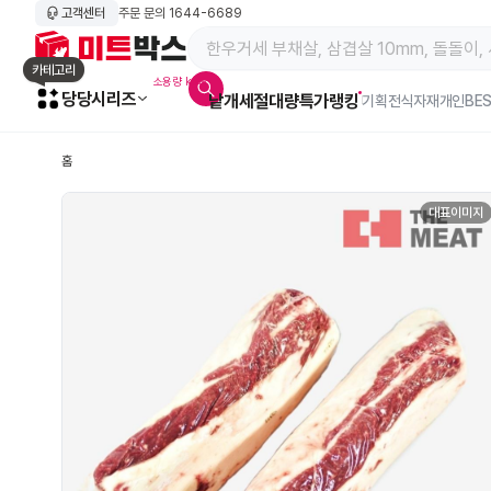
고객센터
주문 문의
1644-6689
메인 페이지 바로가기
카테고리
소용량 kg육
당당시리즈
낱개
세절
대량특가
랭킹
알람아이콘
기획전
식자재
개인BE
홈
대표이미지