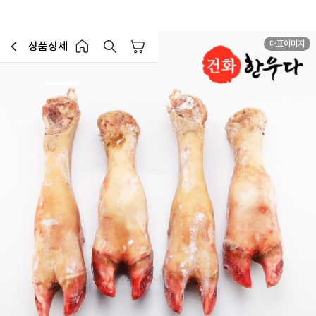
대표이미지
상품상세
장바구니
이전페이지로 이동
홈 버튼
홈