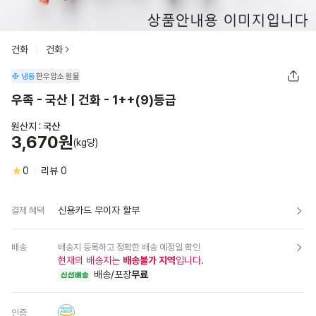
건화
건화
냉동
한우암소
원물
우족 - 국산 | 건화 - 1++(9)등급
원산지 :
국산
3,670원
(kg당)
0
리뷰
0
신용카드 무이자 할부
결제 혜택
배송
배송지 등록하고 정확한 배송 예정일 확인
현재의 배송지는
배송불가 지역
입니다.
배송/포장
무료
신선배송
인증