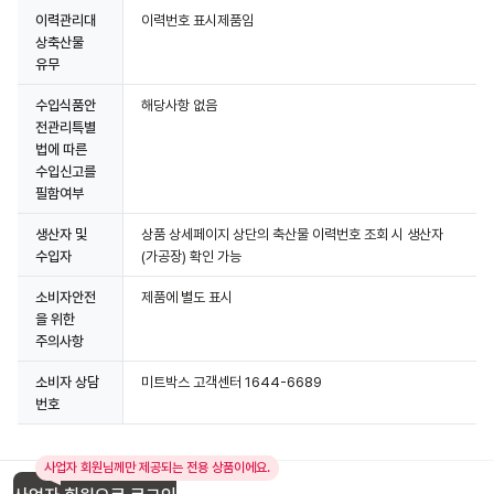
이력관리대
이력번호 표시제품임
상축산물
유무
수입식품안
해당사항 없음
전관리특별
법에 따른
수입신고를
필함여부
생산자 및
상품 상세페이지 상단의 축산물 이력번호 조회 시 생산자
수입자
(가공장) 확인 가능
소비자안전
제품에 별도 표시
을 위한
주의사항
소비자 상담
미트박스 고객센터 1644-6689
번호
사업자 회원님께만 제공되는 전용 상품이에요.