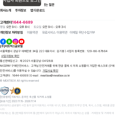
사업자 회원으로 로그인
입점 제휴 문의
1:1 문의
자주 묻는 질문
회사소개
투자정보
앱 다운로드
고객센터
1644-6689
평일
오전 9시 - 오후 8시
토요일
오전 9시 - 오후 3시
개인정보 처리방침
이용약관
유료서비스 이용약관
이메일 무단수집거부
(주)미트박스글로벌
서울특별시 강남구 테헤란로 34길 22 | 대표이사 : 김기봉 | 사업자 등록번호 : 129-86-87864
사업자정보 확인
통신판매업신고 : 제 2021-서울강남-04128호
NICEPAY 구매안전서비스 : 고객님 안전거래를 위해 현금 결제 시 저희 쇼핑몰이 가입한 에스크로 (구매
안전서비스)를 이용하실 수 있습니다.
가입사실 확인
고객센터 : 1644-6689 | E-mail : meatbox@meatbox.co.kr
© MEATBOX All rights reserved
[인증범위] 미트박스 온라인 축산물 직거래 쇼핑몰

[유효기간] 2023.11.15- 2026.11.14
㈜미트박스글로벌의 사전 동의 없이 미트박스 사이트 내 UI, 정보, 콘텐츠의 무단 전재, 복사, 스크랩, 배포를 금합
니다.

미트박스는 통신판매중개자이며 통신판매의 당사자가 아닙니다. 따라서 미트박스는 상품 ∙ 거래정보 및 거래에 대