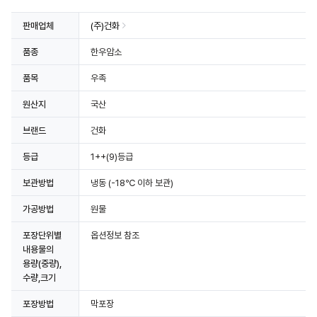
판매업체
(주)건화
품종
한우암소
품목
우족
원산지
국산
브랜드
건화
등급
1++(9)등급
보관방법
냉동
(-18℃ 이하 보관)
가공방법
원물
포장단위별
옵션정보 참조
내용물의
용량(중량),
수량,크기
포장방법
막포장