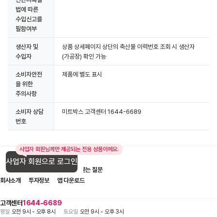
법에 따른
수입신고를
필함여부
생산자 및
상품 상세페이지 상단의 축산물 이력번호 조회 시 생산자
수입자
(가공장) 확인 가능
소비자안전
제품에 별도 표시
을 위한
주의사항
소비자 상담
미트박스 고객센터 1644-6689
번호
사업자 회원님께만 제공되는 전용 상품이에요.
사업자 회원으로 로그인
입점 제휴 문의
1:1 문의
자주 묻는 질문
회사소개
투자정보
앱 다운로드
고객센터
1644-6689
평일
오전 9시 - 오후 8시
토요일
오전 9시 - 오후 3시