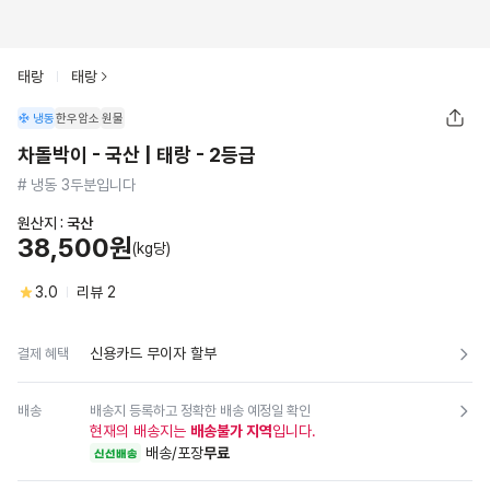
태랑
태랑
냉동
한우암소
원물
차돌박이 - 국산 | 태랑 - 2등급
# 냉동 3두분입니다
원산지 :
국산
38,500원
(kg당)
3.0
리뷰
2
신용카드 무이자 할부
결제 혜택
배송
배송지 등록하고 정확한 배송 예정일 확인
현재의 배송지는
배송불가 지역
입니다.
배송/포장
무료
신선배송