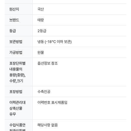
원산지
국산
브랜드
태랑
등급
2등급
보관방법
냉동
(-18℃ 이하 보관)
가공방법
원물
포장단위별
옵션정보 참조
내용물의
용량(중량),
수량,크기
포장방법
수축진공
이력관리대
이력번호 표시제품임
상축산물
유무
수입식품안
해당사항 없음
전관리특별