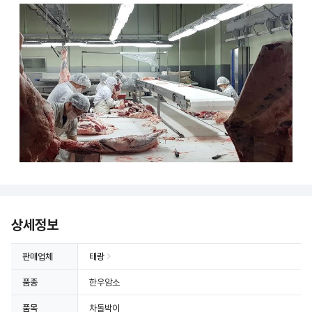
상세정보
판매업체
태랑
품종
한우암소
품목
차돌박이