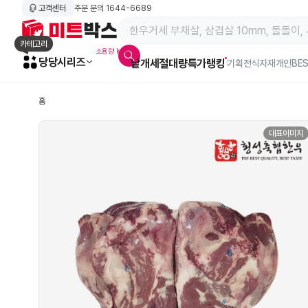
고객센터
주문 문의
1644-6689
메인 페이지 바로가기
카테고리
소용량 kg육
당당시리즈
낱개
세절
대량특가
랭킹
알람아이콘
기획전
식자재
개인BE
홈
대표이미지