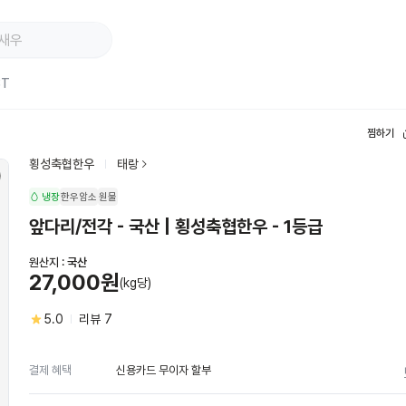
ST
찜하기
횡성축협한우
태랑
냉장
한우암소
원물
앞다리/전각 - 국산 | 횡성축협한우 - 1등급
원산지 :
국산
27,000원
(kg당)
5.0
리뷰
7
신용카드 무이자 할부
결제 혜택