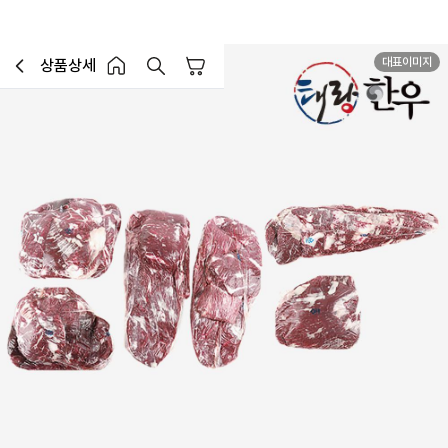
대표이미지
상품상세
장바구니
이전페이지로 이동
홈 버튼
홈