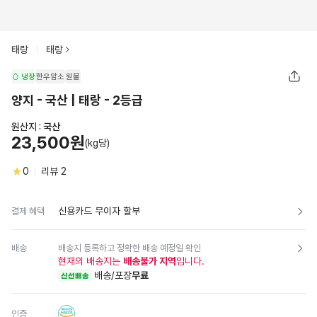
태랑
태랑
냉장
한우암소
원물
양지 - 국산 | 태랑 - 2등급
원산지 :
국산
23,500원
(kg당)
0
리뷰
2
신용카드 무이자 할부
결제 혜택
배송
배송지 등록하고 정확한 배송 예정일 확인
현재의 배송지는
배송불가 지역
입니다.
배송/포장
무료
신선배송
인증