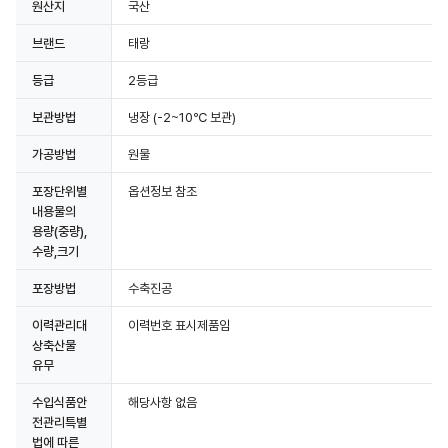
원산지
국산
브랜드
태랑
등급
2등급
보관방법
냉장
(-2~10℃ 보관)
가공방법
원물
포장단위별
옵션정보 참조
내용물의
용량(중량),
수량,크기
포장방법
수축진공
이력관리대
이력번호 표시제품임
상축산물
유무
수입식품안
해당사항 없음
전관리특별
법에 따른