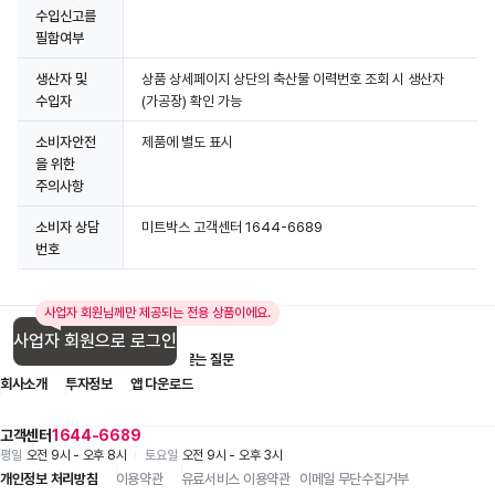
수입신고를
필함여부
생산자 및
상품 상세페이지 상단의 축산물 이력번호 조회 시 생산자
수입자
(가공장) 확인 가능
소비자안전
제품에 별도 표시
을 위한
주의사항
소비자 상담
미트박스 고객센터 1644-6689
번호
사업자 회원님께만 제공되는 전용 상품이에요.
사업자 회원으로 로그인
입점 제휴 문의
1:1 문의
자주 묻는 질문
회사소개
투자정보
앱 다운로드
고객센터
1644-6689
평일
오전 9시 - 오후 8시
토요일
오전 9시 - 오후 3시
개인정보 처리방침
이용약관
유료서비스 이용약관
이메일 무단수집거부