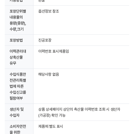
가공방법
원물
포장단위별
옵션정보 참조
내용물의
용량(중량),
수량,크기
포장방법
진공포장
이력관리대
이력번호 표시제품임
상축산물
유무
수입식품안
해당사항 없음
전관리특별
법에 따른
수입신고를
필함여부
생산자 및
상품 상세페이지 상단의 축산물 이력번호 조회 시 생산자
수입자
(가공장) 확인 가능
소비자안전
제품에 별도 표시
을 위한