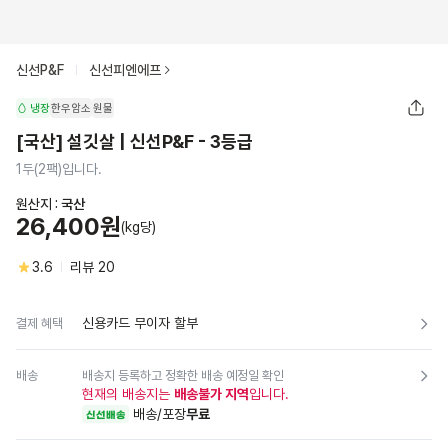
신선P&F
신선피엔에프
냉장
한우암소
원물
[국산] 설깃살 | 신선P&F - 3등급
1두(2팩)입니다.
원산지 :
국산
26,400원
(kg당)
3.6
리뷰
20
신용카드 무이자 할부
결제 혜택
배송
배송지 등록하고 정확한 배송 예정일 확인
현재의 배송지는
배송불가 지역
입니다.
배송/포장
무료
신선배송