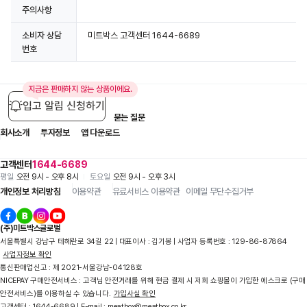
주의사항
소비자 상담
미트박스 고객센터 1644-6689
번호
지금은 판매하지 않는 상품이에요.
입고 알림 신청하기
입점 제휴 문의
1:1 문의
자주 묻는 질문
회사소개
투자정보
앱 다운로드
고객센터
1644-6689
평일
오전 9시 - 오후 8시
토요일
오전 9시 - 오후 3시
개인정보 처리방침
이용약관
유료서비스 이용약관
이메일 무단수집거부
(주)미트박스글로벌
서울특별시 강남구 테헤란로 34길 22 | 대표이사 : 김기봉 | 사업자 등록번호 : 129-86-87864
사업자정보 확인
통신판매업신고 : 제 2021-서울강남-04128호
NICEPAY 구매안전서비스 : 고객님 안전거래를 위해 현금 결제 시 저희 쇼핑몰이 가입한 에스크로 (구매
안전서비스)를 이용하실 수 있습니다.
가입사실 확인
고객센터 : 1644-6689 | E-mail : meatbox@meatbox.co.kr