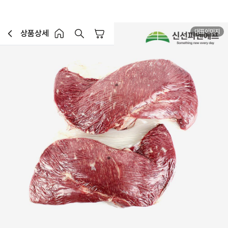
대표이미지
상품상세
장바구니
이전페이지로 이동
홈 버튼
홈