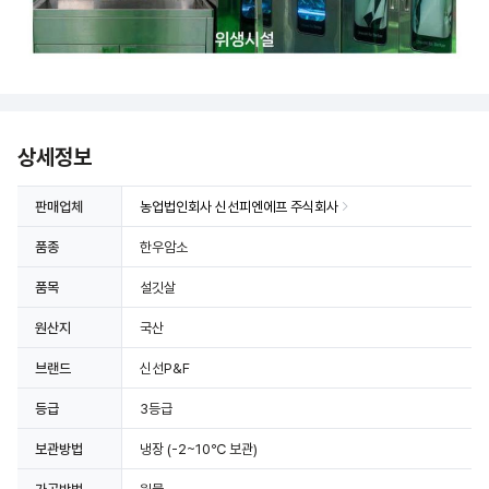
상세정보
판매업체
농업법인회사 신선피엔에프 주식회사
품종
한우암소
품목
설깃살
원산지
국산
브랜드
신선P&F
등급
3등급
보관방법
냉장
(-2~10℃ 보관)