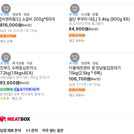
냉동
양념육
양념
냉동
수산물
원물
장바구니버튼
장바구니버튼
[비앤피월드] 소갈비 200g*60대
절단 쭈꾸미 대(L) 5.4kg (900g X6)
섬,도서산간지방 출고불가
816,000원
(Box당)
84,900원
(Box당)
kg당 68,000원 | 총 12kg
판매자택배
판매자택배
재고
999+
재고
274
냉동
육가공품
가공
냉동
양념육
양념
장바구니버튼
장바구니버튼
진푸드 수제등심돈까스 
더블에프엔비 생 양념벌집껍데기 
7.2kg(1.8kgx4EA)
15kg(2.5kg * 6팩)
사장님들이 많이 찾는 180g 돈까스!!
106,700원
(Box당)
83,600원
(Box당)
kg당 7,113원 | 총 15kg
신선배송
8/11(화)도착
판매자택배
8/10(월) 오후 10시까지 결제 시
재고
999+
4.8
재고
21
입점 제휴 문의
1:1 문의
자주 묻는 질문