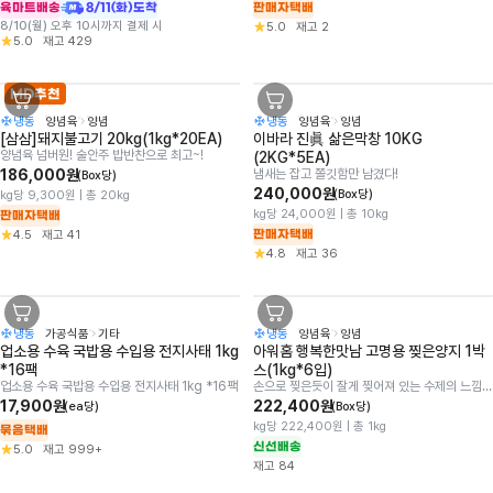
육마트배송
8/11(화)도착
판매자택배
8/10(월) 오후 10시까지 결제 시
5.0
재고
2
5.0
재고
429
MD추천
냉동
양념육
양념
냉동
양념육
양념
장바구니버튼
장바구니버튼
[삼삼]돼지불고기 20kg(1kg*20EA)
이바라 진眞 삶은막창 10KG 
양념육 넘버원! 술안주 밥반찬으로 최고~!
(2KG*5EA)
186,000원
냄새는 잡고 쫄깃함만 남겼다!
(Box당)
240,000원
(Box당)
kg당 9,300원 | 총 20kg
kg당 24,000원 | 총 10kg
판매자택배
판매자택배
4.5
재고
41
4.8
재고
36
냉동
가공식품
기타
냉동
양념육
양념
장바구니버튼
장바구니버튼
업소용 수육 국밥용 수입용 전지사태 1kg 
아워홈 행복한맛남 고명용 찢은양지 1박
*16팩
스(1kg*6입)
업소용 수육 국밥용 수입용 전지사태 1kg *16팩
손으로 찢은듯이 잘게 찢어져 있는 수제의 느낌/후추로 간이 맞춰져 있어 별도의 간이 필요없음
17,900원
222,400원
(ea당)
(Box당)
kg당 222,400원 | 총 1kg
묶음택배
신선배송
5.0
재고
999+
재고
84