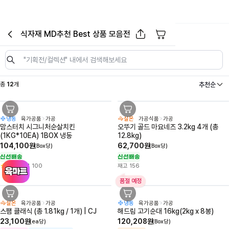
식자재 MD추천 Best 상품 모음전
필터
펼쳐보기 버튼
장바구니
이전페이지로 이동
공유하기
"
기획전/컬렉션
"
내에서 검색해보세요
추천순
총
12
개
냉동
육가공품
가공
실온
가공식품
가공
장바구니버튼
장바구니버튼
맘스터치 시그니처순살치킨
오뚜기 골드 마요네즈 3.2kg 4개 (총 
(1KG*10EA) 1BOX 냉동
12.8kg)
104,100원
62,700원
(Box당)
(Box당)
신선배송
신선배송
5.0
재고
100
재고
156
품절 예정
실온
육가공품
가공
냉동
육가공품
가공
장바구니버튼
장바구니버튼
스팸 클래식 (총 1.81kg / 1개) | CJ
해드림 고기순대 16kg(2kg x 8봉)
23,100원
120,208원
(ea당)
(Box당)