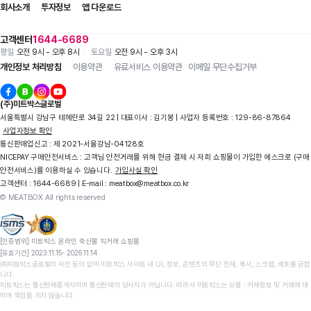
회사소개
투자정보
앱 다운로드
고객센터
1644-6689
평일
오전 9시 - 오후 8시
토요일
오전 9시 - 오후 3시
개인정보 처리방침
이용약관
유료서비스 이용약관
이메일 무단수집거부
(주)미트박스글로벌
서울특별시 강남구 테헤란로 34길 22 | 대표이사 : 김기봉 | 사업자 등록번호 : 129-86-87864
사업자정보 확인
통신판매업신고 : 제 2021-서울강남-04128호
NICEPAY 구매안전서비스 : 고객님 안전거래를 위해 현금 결제 시 저희 쇼핑몰이 가입한 에스크로 (구매
안전서비스)를 이용하실 수 있습니다.
가입사실 확인
고객센터 : 1644-6689 | E-mail : meatbox@meatbox.co.kr
© MEATBOX All rights reserved
[인증범위] 미트박스 온라인 축산물 직거래 쇼핑몰

[유효기간] 2023.11.15- 2026.11.14
㈜미트박스글로벌의 사전 동의 없이 미트박스 사이트 내 UI, 정보, 콘텐츠의 무단 전재, 복사, 스크랩, 배포를 금합
니다.

미트박스는 통신판매중개자이며 통신판매의 당사자가 아닙니다. 따라서 미트박스는 상품 ∙ 거래정보 및 거래에 대
하여 책임을 지지 않습니다.