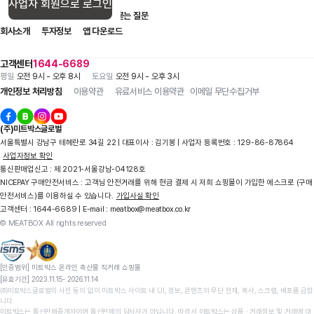
사업자 회원으로 로그인
입점 제휴 문의
1:1 문의
자주 묻는 질문
회사소개
투자정보
앱 다운로드
고객센터
1644-6689
평일
오전 9시 - 오후 8시
토요일
오전 9시 - 오후 3시
개인정보 처리방침
이용약관
유료서비스 이용약관
이메일 무단수집거부
(주)미트박스글로벌
서울특별시 강남구 테헤란로 34길 22 | 대표이사 : 김기봉 | 사업자 등록번호 : 129-86-87864
사업자정보 확인
통신판매업신고 : 제 2021-서울강남-04128호
NICEPAY 구매안전서비스 : 고객님 안전거래를 위해 현금 결제 시 저희 쇼핑몰이 가입한 에스크로 (구매
안전서비스)를 이용하실 수 있습니다.
가입사실 확인
고객센터 : 1644-6689 | E-mail : meatbox@meatbox.co.kr
© MEATBOX All rights reserved
[인증범위] 미트박스 온라인 축산물 직거래 쇼핑몰

[유효기간] 2023.11.15- 2026.11.14
㈜미트박스글로벌의 사전 동의 없이 미트박스 사이트 내 UI, 정보, 콘텐츠의 무단 전재, 복사, 스크랩, 배포를 금합
니다.

미트박스는 통신판매중개자이며 통신판매의 당사자가 아닙니다. 따라서 미트박스는 상품 ∙ 거래정보 및 거래에 대