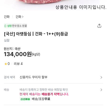
건화
건화
냉장
한우암소
원물
[국산] 아랫등심 | 건화 - 1++(9)등급
실촬
원산지 :
국산
134,000원
(kg당)
0
리뷰
4
신용카드 무이자 할부
결제 혜택
배송
배송지 등록하고 정확한 배송 예정일 확인
현재의 배송지는
배송불가 지역
입니다.
배송/포장
무료
신선배송