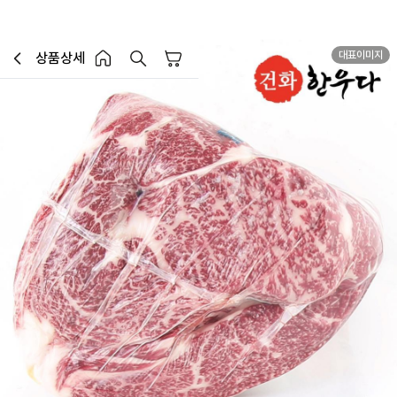
대표이미지
상품상세
장바구니
이전페이지로 이동
홈 버튼
홈