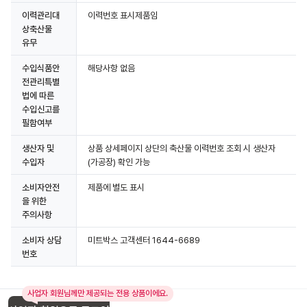
이력관리대
이력번호 표시제품임
상축산물
유무
수입식품안
해당사항 없음
전관리특별
법에 따른
수입신고를
필함여부
생산자 및
상품 상세페이지 상단의 축산물 이력번호 조회 시 생산자
수입자
(가공장) 확인 가능
소비자안전
제품에 별도 표시
을 위한
주의사항
소비자 상담
미트박스 고객센터 1644-6689
번호
사업자 회원님께만 제공되는 전용 상품이에요.