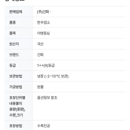
판매업체
(주)건화
품종
한우암소
품목
아랫등심
원산지
국산
브랜드
건화
등급
1++(9)등급
보관방법
냉장
(-2~10℃ 보관)
가공방법
원물
포장단위별
옵션정보 참조
내용물의
용량(중량),
수량,크기
포장방법
수축진공