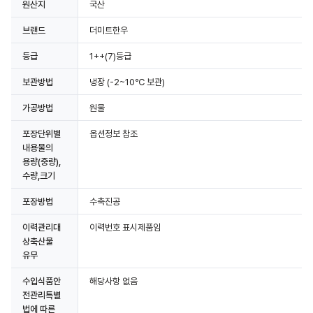
원산지
국산
브랜드
더미트한우
등급
1++(7)등급
보관방법
냉장
(-2~10℃ 보관)
가공방법
원물
포장단위별
옵션정보 참조
내용물의
용량(중량),
수량,크기
포장방법
수축진공
이력관리대
이력번호 표시제품임
상축산물
유무
수입식품안
해당사항 없음
전관리특별
법에 따른