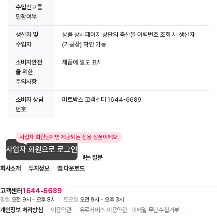
수입신고를
필함여부
생산자 및
상품 상세페이지 상단의 축산물 이력번호 조회 시 생산자
수입자
(가공장) 확인 가능
소비자안전
제품에 별도 표시
을 위한
주의사항
소비자 상담
미트박스 고객센터 1644-6689
번호
사업자 회원님께만 제공되는 전용 상품이에요.
사업자 회원으로 로그인
입점 제휴 문의
1:1 문의
자주 묻는 질문
상세정보 더보기
회사소개
투자정보
앱 다운로드
고객센터
1644-6689
평일
오전 9시 - 오후 8시
토요일
오전 9시 - 오후 3시
개인정보 처리방침
이용약관
유료서비스 이용약관
이메일 무단수집거부