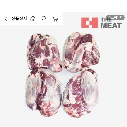
대표이미지
상품상세
장바구니
이전페이지로 이동
홈 버튼
홈