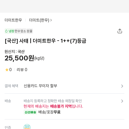
더미트한우
더미트(한우)
냉장
한우암소
원물
[국산] 사태 | 더미트한우 - 1++(7)등급
원산지 :
국산
25,500원
(kg당)
0
리뷰
0
신용카드 무이자 할부
결제 혜택
배송
배송지 등록하고 정확한 배송 예정일 확인
현재의 배송지는
배송불가 지역
입니다.
배송/포장
무료
신선배송
인증