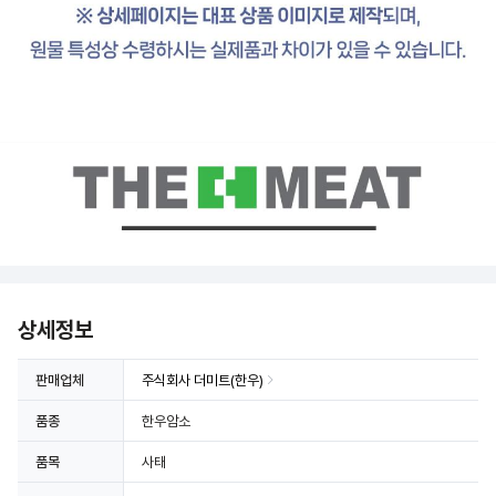
상세정보
판매업체
주식회사 더미트(한우)
품종
한우암소
품목
사태