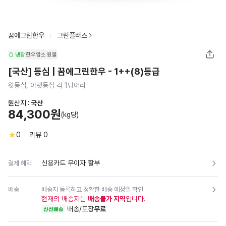
꿈에그린한우
그린플러스
냉장
한우암소
원물
[국산] 등심 | 꿈에그린한우 - 1++(8)등급
윗등심, 아랫등심 각 1덩어리
원산지 :
국산
84,300원
(kg당)
0
리뷰
0
신용카드 무이자 할부
결제 혜택
배송
배송지 등록하고 정확한 배송 예정일 확인
현재의 배송지는
배송불가 지역
입니다.
배송/포장
무료
신선배송