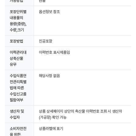
가공방법
원물
포장단위별
옵션정보 참조
내용물의
용량(중량),
수량,크기
포장방법
진공포장
이력관리대
이력번호 표시제품임
상축산물
유무
수입식품안
해당사항 없음
전관리특별
법에 따른
수입신고를
필함여부
생산자 및
상품 상세페이지 상단의 축산물 이력번호 조회 시 생산자
수입자
(가공장) 확인 가능
소비자안전
상품라벨에 표기
을 위한