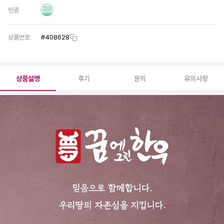
인증
상품번호
#
408628
상품설명
후기
문의
유의사항