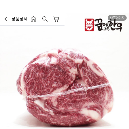
대표이미지
상품상세
장바구니
이전페이지로 이동
홈 버튼
홈