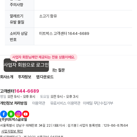
주의사항
알레르기
소고기 함유
유발 물질
소비자 상담
미트박스 고객센터 1644-6689
번호
사업자 회원님께만 제공되는 전용 상품이에요.
사업자 회원으로 로그인
입점 제휴 문의
1:1 문의
자주 묻는 질문
회사소개
투자정보
앱 다운로드
고객센터
1644-6689
평일
오전 9시 - 오후 8시
토요일
오전 9시 - 오후 3시
개인정보 처리방침
이용약관
유료서비스 이용약관
이메일 무단수집거부
(주)미트박스글로벌
서울특별시 강남구 테헤란로 34길 22 | 대표이사 : 김기봉 | 사업자 등록번호 : 129-86-87864
사업자정보 확인