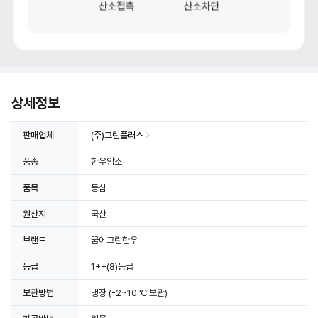
상세정보
판매업체
(주)그린플러스
품종
한우암소
품목
등심
원산지
국산
브랜드
꿈에그린한우
등급
1++(8)등급
보관방법
냉장
(-2~10℃ 보관)