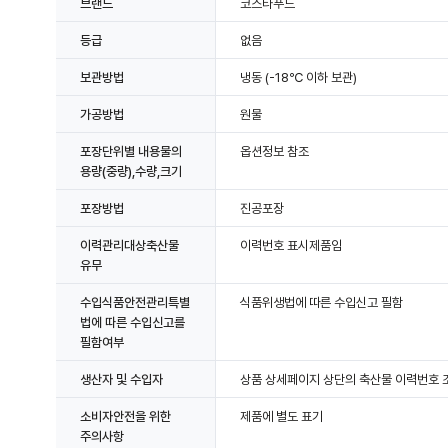
브랜드
코스타푸드
등급
없음
보관방법
냉동
(-18℃ 이하 보관)
가공방법
원물
포장단위별 내용물의
옵션정보 참조
용량(중량),수량,크기
포장방법
진공포장
이력관리대상축산물
이력번호 표시제품임
유무
수입식품안전관리특별
식품위생법에 따른 수입신고 필함
법에 따른 수입신고를
필함여부
생산자 및 수입자
상품 상세페이지 상단의 축산물 이력번호 조
소비자안전을 위한
제품에 별도 표기
주의사항