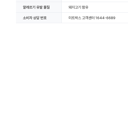
알레르기 유발 물질
돼지고기 함유
소비자 상담 번호
미트박스 고객센터 1644-6689