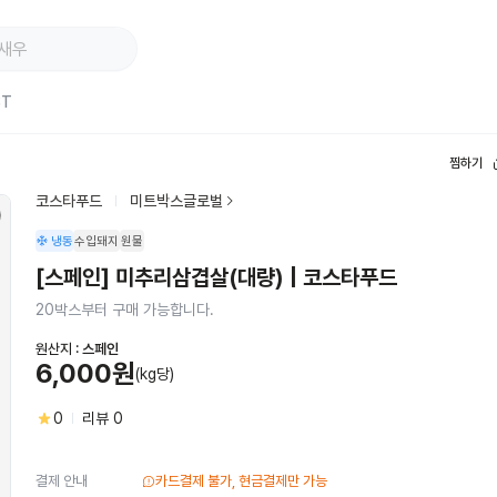
ST
찜하기
코스타푸드
미트박스글로벌
냉동
수입돼지
원물
[스페인] 미추리삼겹살(대량) | 코스타푸드
20박스부터 구매 가능합니다.
원산지 :
스페인
6,000원
(kg당)
0
리뷰
0
결제 안내
카드결제 불가, 현금결제만 가능