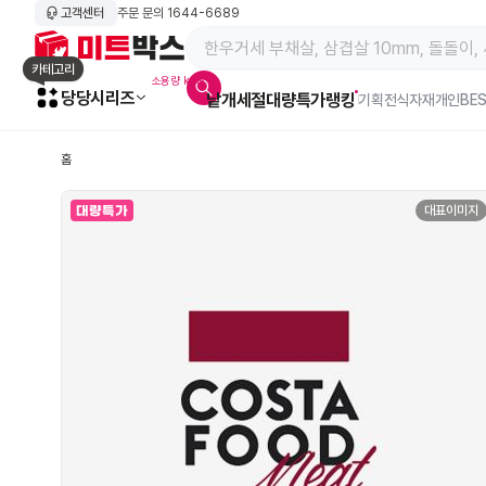
고객센터
주문 문의
1644-6689
메인 페이지 바로가기
카테고리
소용량 kg육
당당시리즈
낱개
세절
대량특가
랭킹
알람아이콘
기획전
식자재
개인BE
홈
대표이미지
대량특가