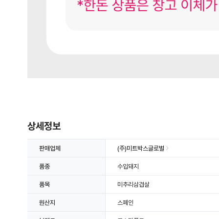
상세정보 더보기
상세정보
판매업체
(주)미트박스글로벌
품종
수입돼지
품목
미추리삼겹살
원산지
스페인