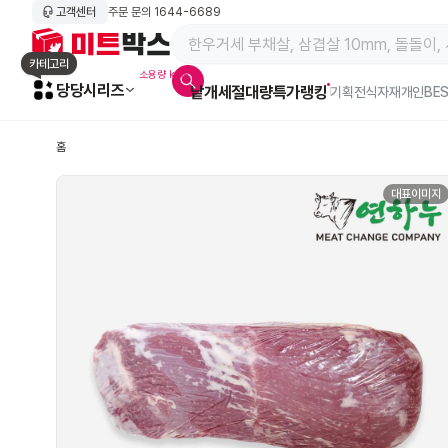
고객센터
주문 문의
1644-6689
메인 페이지 바로가기
카테고리
소용량 kg육
당당시리즈
낱개
세절
대량특가
랭킹
알람아이콘
기획전
식자재
개인BE
홈
대표이미지