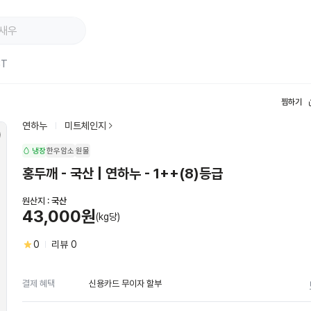
ST
찜하기
연하누
미트체인지
냉장
한우암소
원물
홍두깨 - 국산 | 연하누 - 1++(8)등급
원산지 :
국산
43,000원
(kg당)
0
리뷰
0
신용카드 무이자 할부
결제 혜택