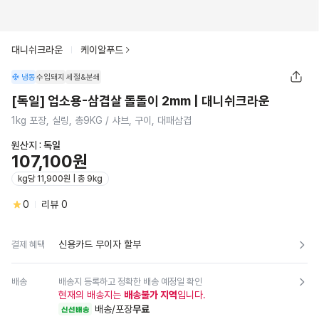
대니쉬크라운
케이알푸드
냉동
수입돼지
세절&분쇄
[독일] 업소용-삼겹살 돌돌이 2mm | 대니쉬크라운
1kg 포장, 실링, 총9KG / 샤브, 구이, 대패삼겹
원산지 :
독일
107,100원
kg당 11,900원 | 총 9kg
0
리뷰
0
신용카드 무이자 할부
결제 혜택
배송
배송지 등록하고 정확한 배송 예정일 확인
현재의 배송지는
배송불가 지역
입니다.
배송/포장
무료
신선배송