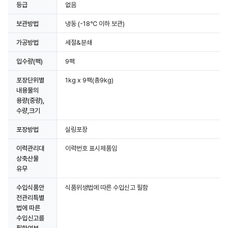
등급
없음
보관방법
냉동
(-18℃ 이하 보관)
가공방법
세절&분쇄
입수량(팩)
9팩
포장단위별
1kg x 9팩(총9kg)
내용물의
용량(중량),
수량,크기
포장방법
실링포장
이력관리대
이력번호 표시제품임
상축산물
유무
수입식품안
식품위생법에 따른 수입신고 필함
전관리특별
법에 따른
수입신고를