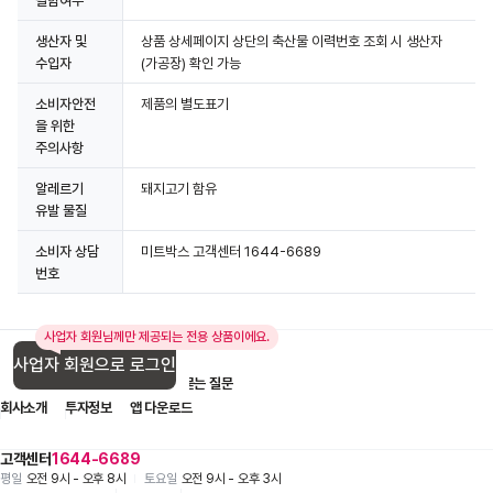
필함여부
생산자 및
상품 상세페이지 상단의 축산물 이력번호 조회 시 생산자
수입자
(가공장) 확인 가능
소비자안전
제품의 별도표기
을 위한
주의사항
알레르기
돼지고기 함유
유발 물질
소비자 상담
미트박스 고객센터 1644-6689
번호
사업자 회원님께만 제공되는 전용 상품이에요.
사업자 회원으로 로그인
입점 제휴 문의
1:1 문의
자주 묻는 질문
회사소개
투자정보
앱 다운로드
고객센터
1644-6689
평일
오전 9시 - 오후 8시
토요일
오전 9시 - 오후 3시