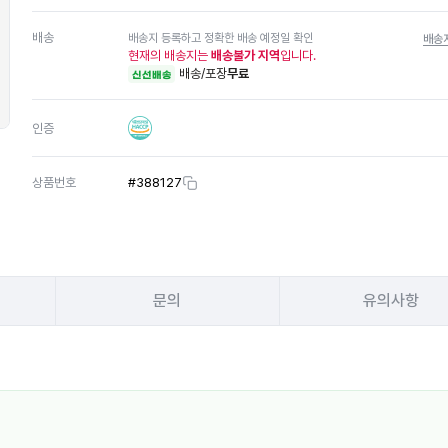
배송
배송지 등록하고 정확한 배송 예정일 확인
배송
현재의 배송지는
배송불가 지역
입니다.
배송/포장
무료
신선배송
인증
상품번호
#
388127
문의
유의사항