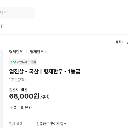
ST
찜하기
형제한우
형제한우
냉장
한우암소
원물
업진살 - 국산 | 형제한우 - 1등급
1두분(2팩)
원산지 :
국산
68,000원
(kg당)
0
리뷰
0
신용카드 무이자 할부
결제 혜택