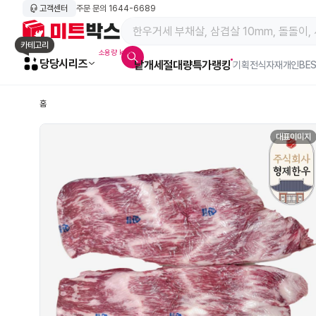
고객센터
주문 문의
1644-6689
메인 페이지 바로가기
카테고리
소용량 kg육
당당시리즈
낱개
세절
대량특가
랭킹
알람아이콘
기획전
식자재
개인BE
홈
대표이미지