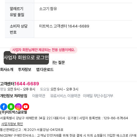
알레르기
소고기 함유
유발 물질
소비자 상담
미트박스 고객센터 1644-6689
번호
사업자 회원님께만 제공되는 전용 상품이에요.
사업자 회원으로 로그인
입점 제휴 문의
1:1 문의
자주 묻는 질문
회사소개
투자정보
앱 다운로드
고객센터
1644-6689
평일
오전 9시 - 오후 8시
토요일
오전 9시 - 오후 3시
개인정보 처리방침
이용약관
유료서비스 이용약관
이메일 무단수집거부
(주)미트박스글로벌
서울특별시 강남구 테헤란로 34길 22 | 대표이사 : 김기봉 | 사업자 등록번호 : 129-86-87864
사업자정보 확인
통신판매업신고 : 제 2021-서울강남-04128호
NICEPAY 구매안전서비스 : 고객님 안전거래를 위해 현금 결제 시 저희 쇼핑몰이 가입한 에스크로 (구매