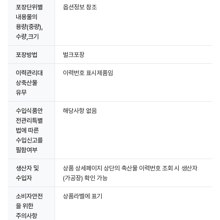
포장단위별
옵션정보 참조
내용물의
용량(중량),
수량,크기
포장방법
벌크포장
이력관리대
이력번호 표시제품임
상축산물
유무
수입식품안
해당사항 없음
전관리특별
법에 따른
수입신고를
필함여부
생산자 및
상품 상세페이지 상단의 축산물 이력번호 조회 시 생산자
수입자
(가공장) 확인 가능
소비자안전
상품라벨에 표기
을 위한
주의사항