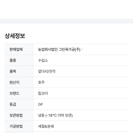
상세정보 더보기
상세정보
판매업체
농업회사법인 그린육가공(주)
품종
수입소
품목
앞다리/전각
원산지
호주
브랜드
킬코이
등급
GF
보관방법
냉동
(-18℃ 이하 보관)
가공방법
세절&분쇄