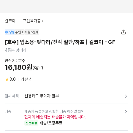
킬코이
그린육가공
냉동
수입소
세절&분쇄
[호주] 업소용-앞다리/전각 절단/하프 | 킬코이 - GF
4등분 덩어리
원산지 :
호주
16,180원
(kg당)
3.0
리뷰
4
신용카드 무이자 할부
결제 혜택
배송
배송지 등록하고 정확한 배송 예정일 확인
현재의 배송지는
배송불가 지역
입니다.
배송/포장
무료
신선배송