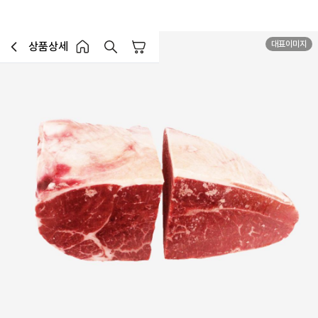
대표이미지
상품상세
장바구니
이전페이지로 이동
홈 버튼
홈