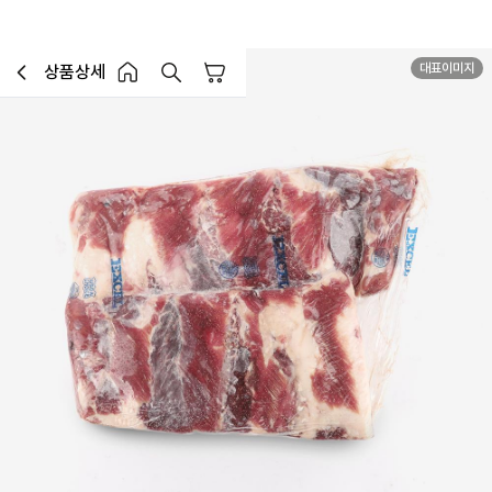
대표이미지
상품상세
장바구니
이전페이지로 이동
홈 버튼
홈