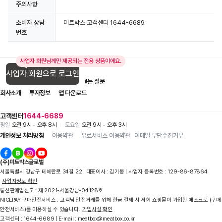
주의사항
소비자 상담
미트박스 고객센터 1644-6689
번호
사업자 회원님께만 제공되는 전용 상품이에요.
사업자 회원으로 로그인
입점 제휴 문의
1:1 문의
자주 묻는 질문
회사소개
투자정보
앱 다운로드
고객센터
1644-6689
평일
오전 9시 - 오후 8시
토요일
오전 9시 - 오후 3시
개인정보 처리방침
이용약관
유료서비스 이용약관
이메일 무단수집거부
(주)미트박스글로벌
서울특별시 강남구 테헤란로 34길 22 | 대표이사 : 김기봉 | 사업자 등록번호 : 129-86-87864
사업자정보 확인
통신판매업신고 : 제 2021-서울강남-04128호
NICEPAY 구매안전서비스 : 고객님 안전거래를 위해 현금 결제 시 저희 쇼핑몰이 가입한 에스크로 (구매
안전서비스)를 이용하실 수 있습니다.
가입사실 확인
고객센터 : 1644-6689 | E-mail : meatbox@meatbox.co.kr