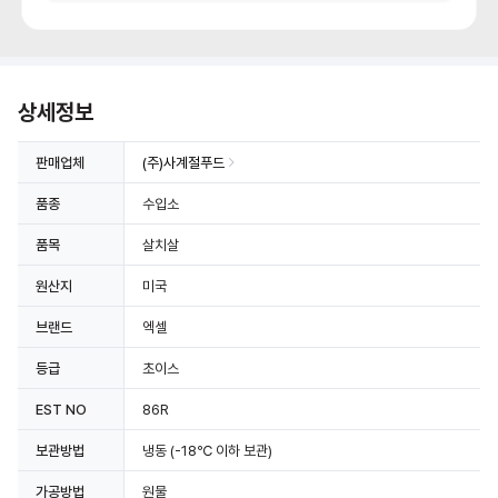
상세정보
판매업체
(주)사계절푸드
상세정보 더보기
품종
수입소
품목
살치살
원산지
미국
브랜드
엑셀
등급
초이스
EST NO
86R
보관방법
냉동
(-18℃ 이하 보관)
가공방법
원물