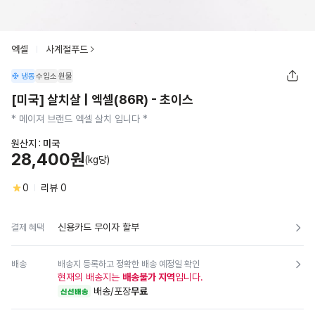
엑셀
사계절푸드
냉동
수입소
원물
[미국] 살치살 | 엑셀(86R) - 초이스
* 메이져 브랜드 엑셀 살치 입니다 *
원산지 :
미국
28,400원
(kg당)
0
리뷰
0
신용카드 무이자 할부
결제 혜택
배송
배송지 등록하고 정확한 배송 예정일 확인
현재의 배송지는
배송불가 지역
입니다.
배송/포장
무료
신선배송