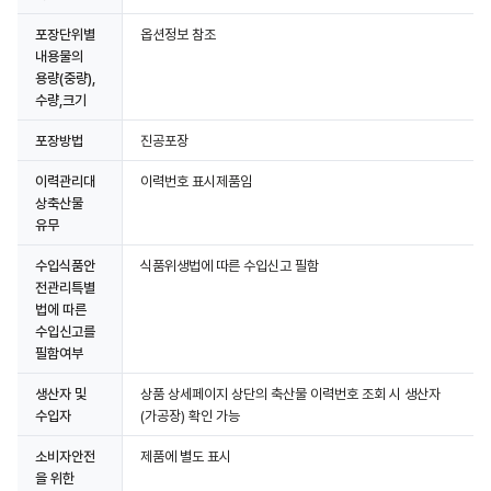
포장단위별
옵션정보 참조
내용물의
용량(중량),
수량,크기
포장방법
진공포장
이력관리대
이력번호 표시제품임
상축산물
유무
수입식품안
식품위생법에 따른 수입신고 필함
전관리특별
법에 따른
수입신고를
필함여부
생산자 및
상품 상세페이지 상단의 축산물 이력번호 조회 시 생산자
수입자
(가공장) 확인 가능
소비자안전
제품에 별도 표시
을 위한