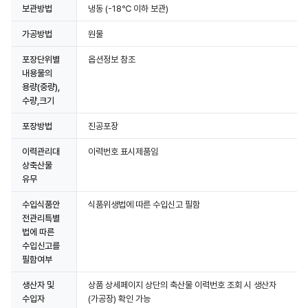
보관방법
냉동
(-18℃ 이하 보관)
가공방법
원물
포장단위별
옵션정보 참조
내용물의
용량(중량),
수량,크기
포장방법
진공포장
이력관리대
이력번호 표시제품임
상축산물
유무
수입식품안
식품위생법에 따른 수입신고 필함
전관리특별
법에 따른
수입신고를
필함여부
생산자 및
상품 상세페이지 상단의 축산물 이력번호 조회 시 생산자
수입자
(가공장) 확인 가능