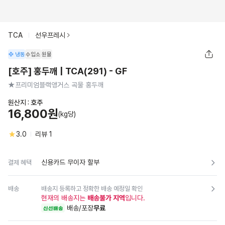
TCA
선우프레시
냉동
수입소
원물
[호주] 홍두깨 | TCA(291) - GF
★프리미엄블랙앵거스 곡물 홍두깨
원산지 :
호주
16,800원
(kg당)
3.0
리뷰
1
신용카드 무이자 할부
결제 혜택
배송
배송지 등록하고 정확한 배송 예정일 확인
현재의 배송지는
배송불가 지역
입니다.
배송/포장
무료
신선배송