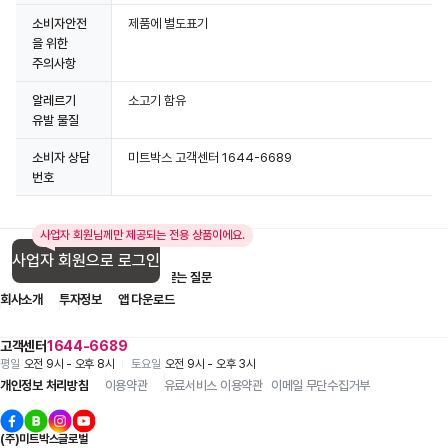
소비자안전
제품에 별도표기
을 위한
주의사항
알레르기
소고기 함유
유발 물질
소비자 상담
미트박스 고객센터 1644-6689
번호
사업자 회원님께만 제공되는 전용 상품이에요.
사업자 회원으로 로그인
입점 제휴 문의
1:1 문의
자주 묻는 질문
회사소개
투자정보
앱 다운로드
고객센터
1644-6689
평일
오전 9시 - 오후 8시
토요일
오전 9시 - 오후 3시
개인정보 처리방침
이용약관
유료서비스 이용약관
이메일 무단수집거부
(주)미트박스글로벌