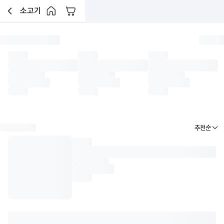
소고기
장바구니
이전페이지로 이동
홈 버튼
한우암소
한우거세
한우수소
육우암소
육우거세
수입소
낱개(소분) 소고기
한우 리테
펼쳐보기 버튼
추천순