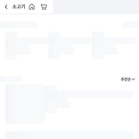
소고기
장바구니
이전페이지로 이동
홈 버튼
한우암소
한우거세
한우수소
육우암소
육우거세
수입소
낱개(소분) 소고기
한우 리테
펼쳐보기 버튼
추천순