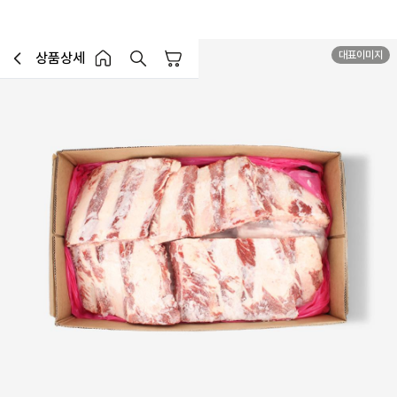
대표이미지
상품상세
장바구니
이전페이지로 이동
홈 버튼
홈