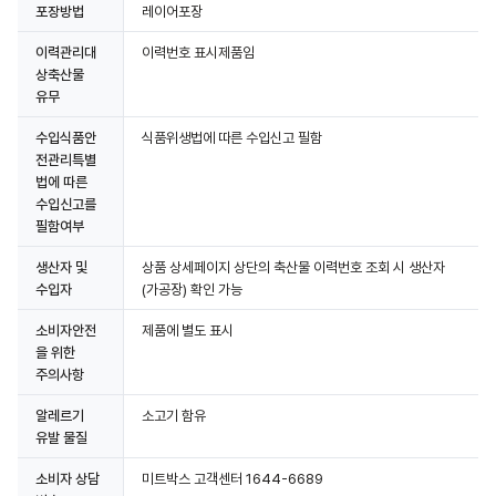
포장방법
레이어포장
이력관리대
이력번호 표시제품임
상축산물
유무
수입식품안
식품위생법에 따른 수입신고 필함
전관리특별
법에 따른
수입신고를
필함여부
생산자 및
상품 상세페이지 상단의 축산물 이력번호 조회 시 생산자
수입자
(가공장) 확인 가능
소비자안전
제품에 별도 표시
을 위한
주의사항
알레르기
소고기 함유
유발 물질
소비자 상담
미트박스 고객센터 1644-6689