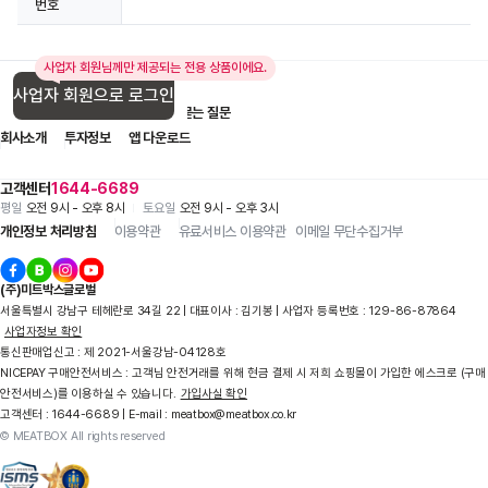
번호
사업자 회원님께만 제공되는 전용 상품이에요.
사업자 회원으로 로그인
입점 제휴 문의
1:1 문의
자주 묻는 질문
회사소개
투자정보
앱 다운로드
고객센터
1644-6689
평일
오전 9시 - 오후 8시
토요일
오전 9시 - 오후 3시
개인정보 처리방침
이용약관
유료서비스 이용약관
이메일 무단수집거부
(주)미트박스글로벌
서울특별시 강남구 테헤란로 34길 22 | 대표이사 : 김기봉 | 사업자 등록번호 : 129-86-87864
사업자정보 확인
통신판매업신고 : 제 2021-서울강남-04128호
NICEPAY 구매안전서비스 : 고객님 안전거래를 위해 현금 결제 시 저희 쇼핑몰이 가입한 에스크로 (구매
안전서비스)를 이용하실 수 있습니다.
가입사실 확인
고객센터 : 1644-6689 | E-mail : meatbox@meatbox.co.kr
© MEATBOX All rights reserved