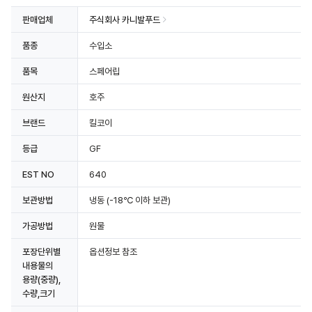
판매업체
주식회사 카니발푸드
품종
수입소
품목
스페어립
원산지
호주
브랜드
킬코이
등급
GF
EST NO
640
보관방법
냉동
(-18℃ 이하 보관)
가공방법
원물
포장단위별
옵션정보 참조
내용물의
용량(중량),
수량,크기