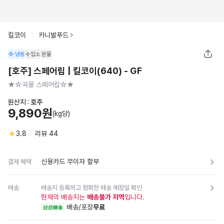
킬코이
카니발푸드
냉동
수입소
원물
[호주] 스페어립 | 킬코이(640) - GF
★☆곡물 스페어립☆★
원산지 :
호주
9,890원
(kg당)
3.8
리뷰
44
신용카드 무이자 할부
결제 혜택
배송
배송지 등록하고 정확한 배송 예정일 확인
현재의 배송지는
배송불가 지역
입니다.
배송/포장
무료
신선배송