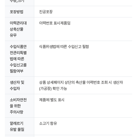
수량,크기
포장방법
진공포장
이력관리대
이력번호 표시제품임
상축산물
유무
수입식품안
식품위생법에 따른 수입신고 필함
전관리특별
법에 따른
수입신고를
필함여부
생산자 및
상품 상세페이지 상단의 축산물 이력번호 조회 시 생산자
수입자
(가공장) 확인 가능
소비자안전
제품에 별도 표시
을 위한
주의사항
알레르기
소고기 함유
유발 물질