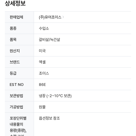
상세정보
판매업체
(주)유어초이스
품종
수입소
품목
갈비살/늑간살
원산지
미국
브랜드
엑셀
등급
초이스
EST NO
86E
보관방법
냉장
(-2~10℃ 보관)
가공방법
원물
포장단위별
옵션정보 참조
내용물의
용량(중량),