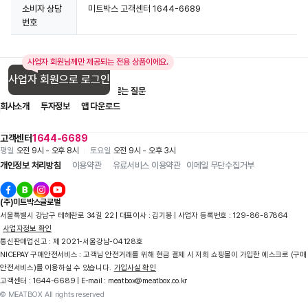
소비자 상담
미트박스 고객센터 1644-6689
번호
사업자 회원님께만 제공되는 전용 상품이에요.
사업자 회원으로 로그인
입점 제휴 문의
1:1 문의
자주 묻는 질문
회사소개
투자정보
앱 다운로드
고객센터
1644-6689
평일
오전 9시 - 오후 8시
토요일
오전 9시 - 오후 3시
개인정보 처리방침
이용약관
유료서비스 이용약관
이메일 무단수집거부
(주)미트박스글로벌
서울특별시 강남구 테헤란로 34길 22 | 대표이사 : 김기봉 | 사업자 등록번호 : 129-86-87864
사업자정보 확인
상세정보 더보기
통신판매업신고 : 제 2021-서울강남-04128호
NICEPAY 구매안전서비스 : 고객님 안전거래를 위해 현금 결제 시 저희 쇼핑몰이 가입한 에스크로 (구매
안전서비스)를 이용하실 수 있습니다.
가입사실 확인
고객센터 : 1644-6689 | E-mail : meatbox@meatbox.co.kr
© MEATBOX All rights reserved