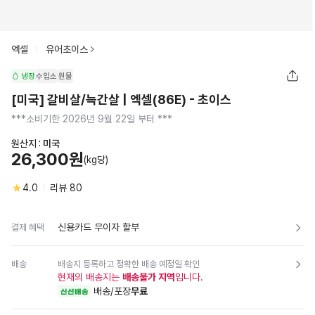
엑셀
유어초이스
냉장
수입소
원물
[미국] 갈비살/늑간살 | 엑셀(86E) - 초이스
***소비기한 2026년 9월 22일 부터 ***
원산지 :
미국
26,300원
(kg당)
4.0
리뷰
80
신용카드 무이자 할부
결제 혜택
배송
배송지 등록하고 정확한 배송 예정일 확인
현재의 배송지는
배송불가 지역
입니다.
배송/포장
무료
신선배송