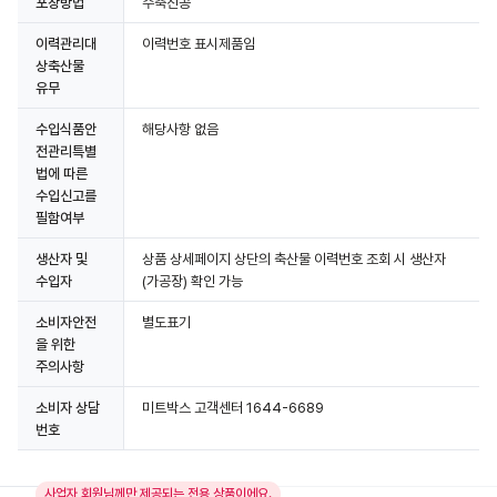
포장방법
수축진공
이력관리대
이력번호 표시제품임
상축산물
유무
수입식품안
해당사항 없음
전관리특별
법에 따른
수입신고를
필함여부
생산자 및
상품 상세페이지 상단의 축산물 이력번호 조회 시 생산자
수입자
(가공장) 확인 가능
소비자안전
별도표기
을 위한
주의사항
소비자 상담
미트박스 고객센터 1644-6689
번호
사업자 회원님께만 제공되는 전용 상품이에요.