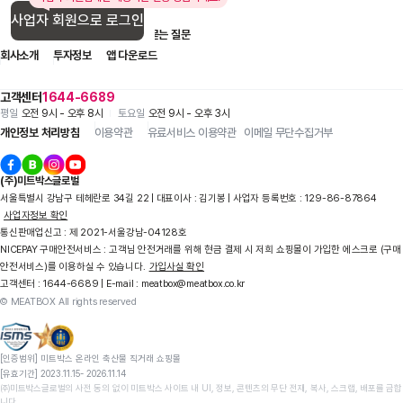
사업자 회원으로 로그인
입점 제휴 문의
1:1 문의
자주 묻는 질문
회사소개
투자정보
앱 다운로드
고객센터
1644-6689
평일
오전 9시 - 오후 8시
토요일
오전 9시 - 오후 3시
개인정보 처리방침
이용약관
유료서비스 이용약관
이메일 무단수집거부
(주)미트박스글로벌
서울특별시 강남구 테헤란로 34길 22 | 대표이사 : 김기봉 | 사업자 등록번호 : 129-86-87864
사업자정보 확인
통신판매업신고 : 제 2021-서울강남-04128호
NICEPAY 구매안전서비스 : 고객님 안전거래를 위해 현금 결제 시 저희 쇼핑몰이 가입한 에스크로 (구매
안전서비스)를 이용하실 수 있습니다.
가입사실 확인
고객센터 : 1644-6689 | E-mail : meatbox@meatbox.co.kr
© MEATBOX All rights reserved
[인증범위] 미트박스 온라인 축산물 직거래 쇼핑몰

[유효기간] 2023.11.15- 2026.11.14
㈜미트박스글로벌의 사전 동의 없이 미트박스 사이트 내 UI, 정보, 콘텐츠의 무단 전재, 복사, 스크랩, 배포를 금합
니다.
