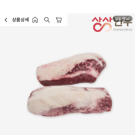
대표이미지
상품상세
장바구니
이전페이지로 이동
홈 버튼
홈