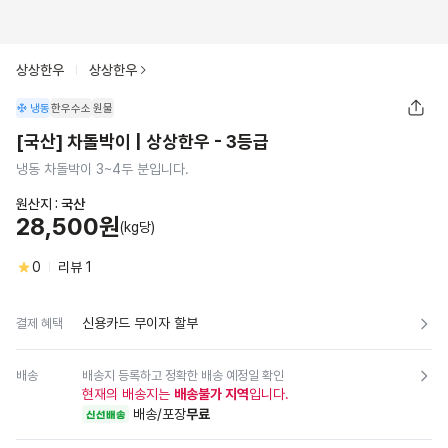
상상한우
상상한우
냉동
한우수소
원물
[국산] 차돌박이 | 상상한우 - 3등급
냉동 차돌박이 3~4두 분입니다.
원산지 :
국산
28,500원
(kg당)
0
리뷰
1
신용카드 무이자 할부
결제 혜택
배송
배송지 등록하고 정확한 배송 예정일 확인
현재의 배송지는
배송불가 지역
입니다.
배송/포장
무료
신선배송