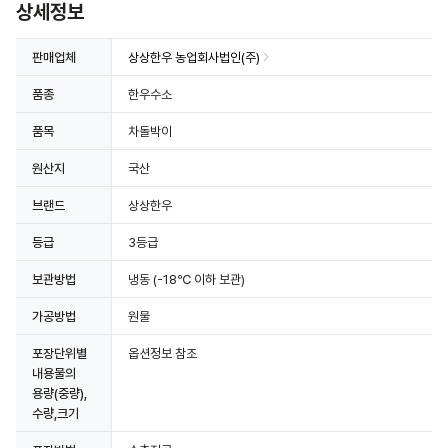
상세정보
판매업체
상상한우 농업회사법인(주)
품종
한우수소
품목
차돌박이
원산지
국산
브랜드
상상한우
등급
3등급
보관방법
냉동
(-18℃ 이하 보관)
가공방법
원물
포장단위별
옵션정보 참조
내용물의
용량(중량),
수량,크기